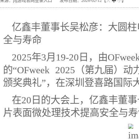
来源：pg游戏官网登录入口
发布日期：2026-02-12【
大
中
小
】
亿鑫丰董事长吴松彦：大圆柱
全与寿命
2025年3月19-20日，由OF
的“OFweek 2025（第九
颁奖典礼”，在深圳登喜路国际
在20日的大会上，亿鑫丰董
片表面微处理技术提高安全与寿