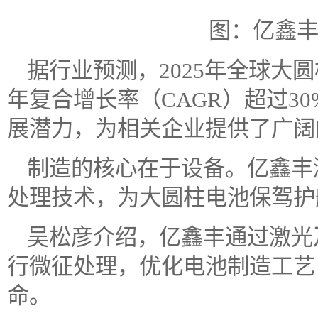
图：亿鑫
据行业预测，2025年全球大圆
年复合增长率（CAGR）超过3
展潜力，为相关企业提供了广阔
制造的核心在于设备。亿鑫丰
处理技术，为大圆柱电池保驾护
吴松彦介绍，亿鑫丰通过激光
行微征处理，优化电池制造工艺
命。