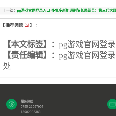
上一篇：
pg游戏官网登录入口-多氟多新能源副院长杲绍芒：第三代大
【本文标签】：
pg游戏官网登
【责任编辑】：
pg游戏官网登
处
服务热线
0755-21057907
13902902363