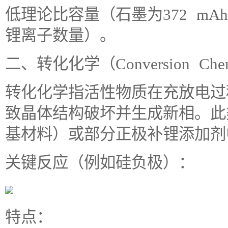
低理论比容量（石墨为372 mA
锂离子数量）。
二、转化化学（Conversion Ch
转化化学指活性物质在充放电过
致晶体结构破坏并生成新相。此
基材料）或部分正极补锂添加剂
关键反应（例如硅负极）：
特点：