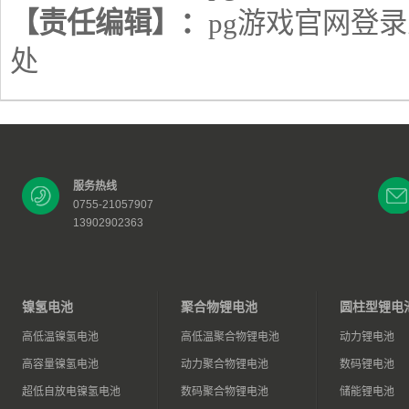
【责任编辑】：
pg游戏官网登
处
服务热线
0755-21057907
13902902363
镍氢电池
聚合物锂电池
圆柱型锂电
高低温镍氢电池
高低温聚合物锂电池
动力锂电池
高容量镍氢电池
动力聚合物锂电池
数码锂电池
超低自放电镍氢电池
数码聚合物锂电池
储能锂电池