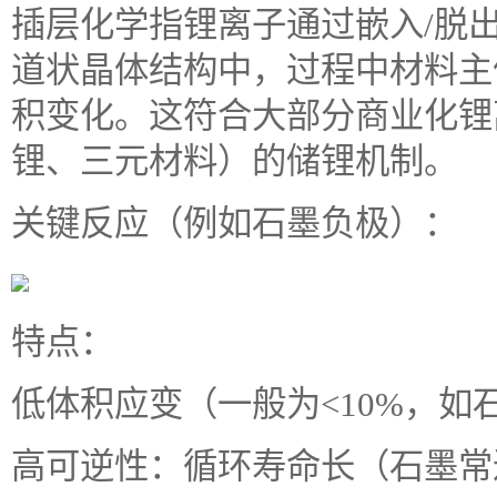
插层化学指锂离子通过嵌入/脱
道状晶体结构中，过程中材料主
积变化。这符合大部分商业化锂
锂、三元材料）的储锂机制。
关键反应（例如石墨负极）：
特点：
低体积应变（一般为<10%，如
高可逆性：循环寿命长（石墨常