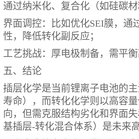
通过纳米化、复合化（如硅碳材
界面调控：比如优化SEI膜，通
性，降低转化副反应；
工艺挑战：厚电极制备，需平衡
五、结论
插层化学是当前锂离子电池的主
寿命），而转化化学则以高容量
向，但需克服结构劣化和界面失
基插层-转化混合体系）是未来