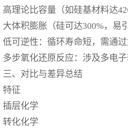
高理论比容量（如硅基材料达4200
大体积膨胀（硅可达300%，易
低可逆性：循环寿命短，需通过复
多步氧化还原反应：涉及多电子
三、对比与差异总结
特征
插层化学
转化化学