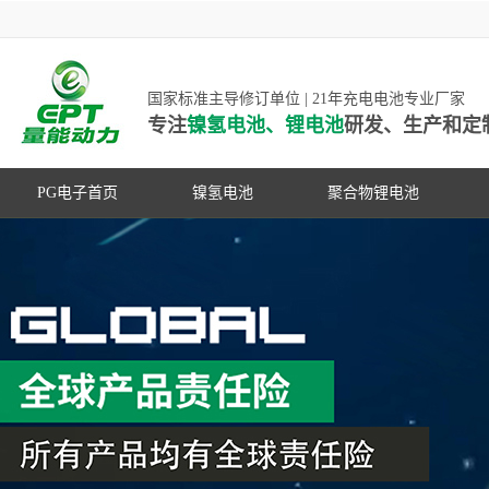
国家标准主导修订单位 | 21年充电电池专业厂家
专注
镍氢电池、锂电池
研发、生产和定
PG电子首页
镍氢电池
聚合物锂电池
高低温镍氢电池
高低温聚合物锂电池
高容量镍氢电池
动力聚合物锂电池
超低自放电镍氢电池
数码聚合物锂电池
PG游戏官网是镍氢电池国家标准主导
动力镍氢电池
修订单位，并参与多项锂电池行业国
常规镍氢电池
家标准的制定