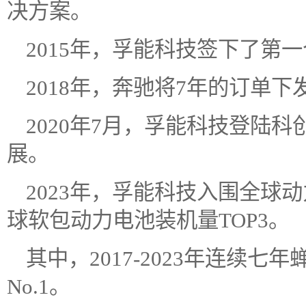
决方案。
2015年，孚能科技签下了第
2018年，奔驰将7年的订单
2020年7月，孚能科技登陆
展。
2023年，孚能科技入围全球
球软包动力电池装机量TOP3。
其中，2017-2023年连续
No.1。