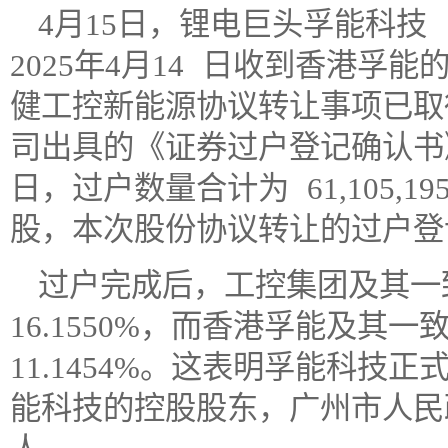
4月15日，锂电巨头孚能科技（
2025年4月14 日收到香港孚
健工控新能源协议转让事项已取
司出具的《证券过户登记确认书》，
日，过户数量合计为 61,105,
股，本次股份协议转让的过户登
过户完成后，工控集团及其一
16.1550%，而香港孚能及其
11.1454%。这表明孚能科技
能科技的控股股东，广州市人民