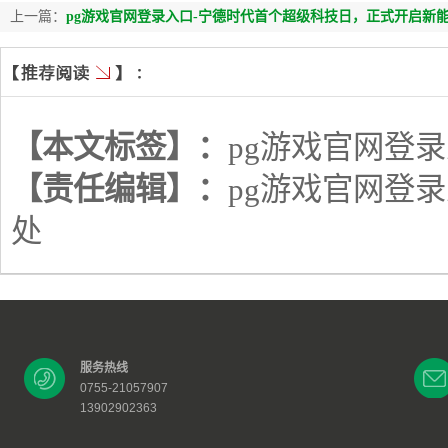
上一篇：
pg游戏官网登录入口-宁德时代首个超级科技日，正式开启新
【本文标签】：
pg游戏官网登
【责任编辑】：
pg游戏官网登
处
服务热线
0755-21057907
13902902363