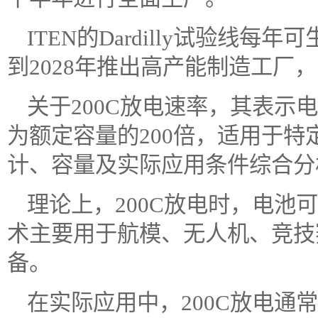
ITEN的Dardilly试验线每
到2028年推出高产能制造工厂
关于200C放电速率，其表示
为额定容量的200倍，适用于
计、容量及实际应用条件综合分
理论上，200C放电时，电池
术主要用于航模、无人机、竞技
备。
在实际应用中，200C放电通