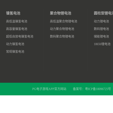
镍氢电池
聚合物锂电池
圆柱型锂电
高低温镍氢电池
高低温聚合物锂电池
动力锂电池
高容量镍氢电池
动力聚合物锂电池
数码锂电池
超低自放电镍氢电池
数码聚合物锂电池
储能锂电池
动力镍氢电池
18650锂电池
常规镍氢电池
PG电子游戏APP官方网站
备案号：
粤ICP备18096725号