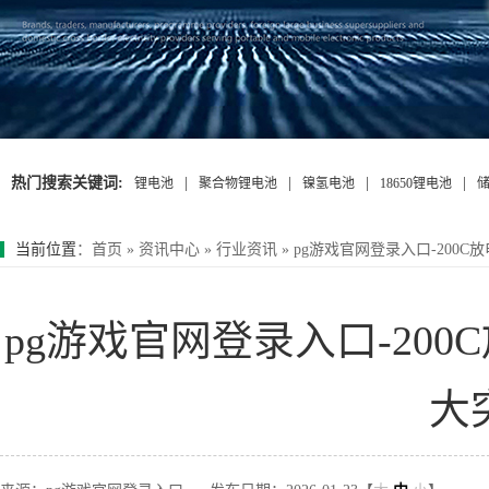
热门搜索关键词:
|
|
|
|
锂电池
聚合物锂电池
镍氢电池
18650锂电池
当前位置
：
首页
»
资讯中心
»
行业资讯
»
pg游戏官网登录入口-200
pg游戏官网登录入口-20
大