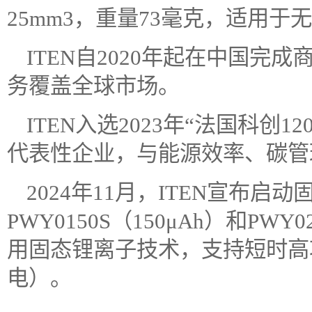
25mm3，重量73毫克，适用
ITEN自2020年起在中国完成
务覆盖全球市场。
ITEN入选2023年“法国科创
代表性企业，与能源效率、碳管
2024年11月，ITEN宣布
PWY0150S（150μAh）和PWY
用固态锂离子技术，支持短时高
电）。