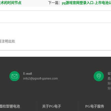
技术的时间节点
下一篇：
pg游戏官网登录入口-上市电池
辞职！
请注明出处
E-mail
公
info2@pgsoft-games.com
总
分
分
圆柱型锂电池
关于PG电子
PG电子服务