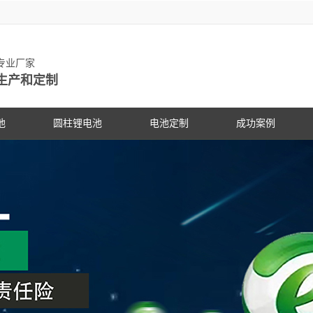
池专业厂家
生产和定制
池
圆柱锂电池
电池定制
成功案例
物锂电池
动力锂电池
手持设备
客户见证
电动车
研发中
PG电
社会公
锂电池
数码锂电池
数码电子
PG电子动态
专家团
PG电
展会信
锂电池
储能锂电池
医疗设备
行业资讯
科研专
PG电
合作伙
国家标准主导
PG游戏官网是镍氢电池国家标准主导
PG游戏官网是镍氢电池国家标准
18650锂电池
蓝牙音响
常见问答
电池定
企业文
锂电池行业国
修订单位，并参与多项锂电池行业国
修订单位，并参与多项锂电池行
储能灯具
技术支持
品质管
联系P
家标准的制定
家标准的制定