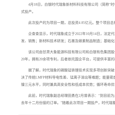
4月18日，白银时代瑞象新材料科技有限公司（简称“
式投产。
此次投产的为项目一期，总投资4.85亿元。整个项目
企查查显示，时代瑞象成立于2022年10月14日，法
发、销售；新材料技术研发；石墨及碳素制品制造；基础化
该公司由甘肃大象能源科技有限公司和白银有色集团股份
20年，拥有20余项专利，后者依托国企平台，可提供丰富
据了解，时代瑞象的磷酸锰铁锂技术实现多项创新突破：
决了传统LMFP材料导电性差、锰离子溶出等难题；能量密度跃
镍三元水平，同时兼具高安全性和低成本优势；循环寿命优化
此前，时代瑞象副总经理田勇在2月曾表示：“到目前
去年十二月份接的订单。”随着此次项目一期投产，时代瑞