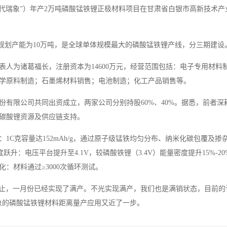
时代瑞象”）年产2万吨磷酸锰铁锂正极材料项目在甘肃省白银市高新技术产
总规划产能为10万吨，是全球单体规模最大的磷酸锰铁锂产线，分三期建设
定代表人为诸葛福长，注册资本为14600万元，经营范围包括：电子专用材料
学原料制造；石墨烯材料销售；电池制造；化工产品销售等。
有限公司共同出资成立，两家公司分别持股60%、40%。据悉，前者深
的碳酸锂资源及供应链支持。
1C克容量达152mAh/g，通过原子级锰铁均匀分布、纳米化碳包覆及掺
升：电压平台提升至4.1V，较磷酸铁锂（3.4V）能量密度提升15%-2
：材料通过≥3000次循环测试。
为止，一月份已经实现了满产。不光实现满产，我们也是满销状态，目前的
象的磷酸锰铁锂材料距离量产应用又近了一步。