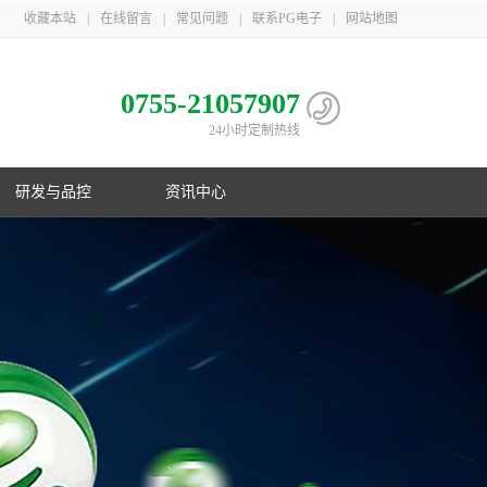
收藏本站
|
在线留言
|
常见问题
|
联系PG电子
|
网站地图
0755-21057907
24小时定制热线
研发与品控
资讯中心
电池
心
子相册
益
队
子荣誉
息
利
子简介
伴
主导
PG电子在行业首创镍氢B型电池；在
PG游戏官网三地一共取得国家专利
PG游戏官网是国家高新技术企业，在
PG游戏官网21年服务上千家客户，遍
制
化
业国
数码锂电池领域采用改性锰酸锂电池
106项，其中发明专利33项，并获得
深圳、梅州、江苏三地自建生产基
布欧美、东南亚以及国内
控
G电子
美国OVNIC专利授权
地，现有员工1000余人