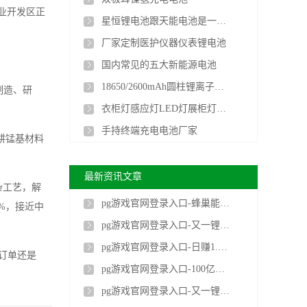
业开发区正
星恒锂电池跟天能电池是一家的吗
厂家定制医护仪器仪表锂电池
。
国内常见的五大新能源电池
18650/2600mAh圆柱锂离子电池
制造、研
衣柜灯感应灯LED灯展柜灯聚合物长条锂电池厂家
手持终端充电电池厂家
耕锰基材料
最新资讯文章
杂工艺，解
pg游戏官网登录入口-蜂巢能源，迷途知返？
0%，接近中
pg游戏官网登录入口-又一锂电巨头即将易主！
pg游戏官网登录入口-日赚1.5亿元，四年蝉联香港首富！曾毓群为何忧心忡忡
订单还是
pg游戏官网登录入口-100亿！新碳酸锂巨头正式成立
pg游戏官网登录入口-又一锂电企业IPO成功过会！