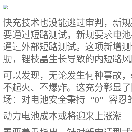
快充技术也没能逃过审判，新规
要通过短路测试，新规要求电池
通过外部短路测试。这项新增测
肋，锂枝晶生长导致的内短路风
可以发现，无论发生何种事故，
不起火、不爆炸。这充分彰显了
场：对电池安全秉持 “0” 容
动力电池成本或将迎来上涨潮