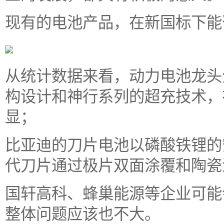
现有的电池产品，在新国标下能
从统计数据来看，动力电池龙头企
构设计和神行系列的超充技术，
显；
比亚迪的刀片电池以磷酸铁锂的
代刀片通过极片双面涂覆和陶瓷
国轩高科、蜂巢能源等企业可能
整体问题应该也不大。