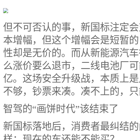
但不可否认的事，新国标注定会
本增幅，但这个增幅会是短暂的
性却是无价的。而从新能源汽车
么涨价要么退市，二线电池厂可
亿。这场安全升级战，本质上是
不够，钞票来凑。凑不上的，只
智驾的“画饼时代”该结束了
新国标落地后，消费者最纠结的
样：现在的车还能不能买？