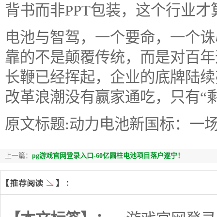
背书而非PPT包装，这个行业
电池与智驾，一个要命，一个诛
靠的不是颠覆传统，而是对百年
长鞭已经挥起，企业的底牌陆续
改革浪潮没有赢家通吃，只有“
原文标题:动力电池新国标：一场
上一篇：
pg游戏官网登录入口-60亿圆柱电池项目落户遂宁！