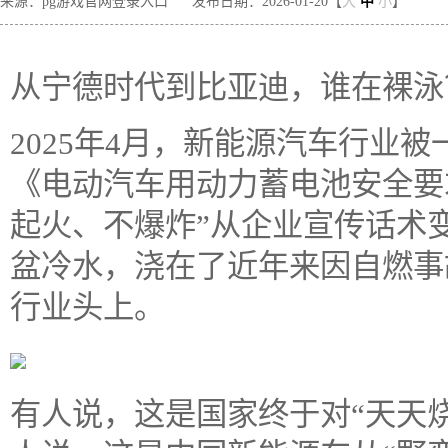
来源：pg游戏官网登录入口
发布日期：2026-01-20【
大
中
小
】
从宁德时代到比亚迪，谁在裸泳
2025年4月，新能源汽车行业
《电动汽车用动力蓄电池安全要求》（
起火、不爆炸”从企业宣传话术
盆冷水，浇在了近年来因自燃事
行业头上。
有人说，这是国家终于对“天天