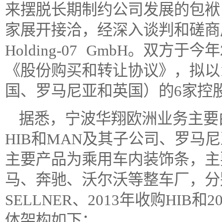
来摆脱长期制约公司发展的包袱
家展开接洽，经深入谈判和磋商后
Holding-07 GmbH。双方
《股份购买和转让协议》，拟以
国、罗马尼亚和英国）的6家控
据悉，宁波华翔欧洲业务主要由德
HIB和MAN及其子公司、罗马尼
主要产品为乘用车内装饰条，主
马、奔驰、沃尔沃等整车厂，分别
SELLNER、2013年收购HIB
体架构如下：