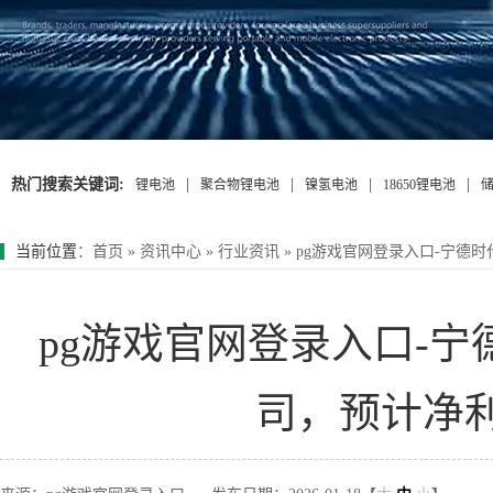
热门搜索关键词:
|
|
|
|
锂电池
聚合物锂电池
镍氢电池
18650锂电池
当前位置
：
首页
»
资讯中心
»
行业资讯
»
pg游戏官网登录入口-宁德
pg游戏官网登录入口-
司，预计净