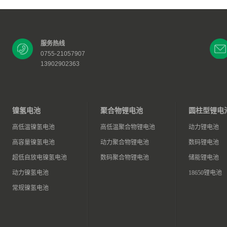
服务热线
0755-21057907
13902902363
镍氢电池
聚合物锂电池
圆柱型锂电
高低温镍氢电池
高低温聚合物锂电池
动力锂电池
高容量镍氢电池
动力聚合物锂电池
数码锂电池
超低自放电镍氢电池
数码聚合物锂电池
储能锂电池
动力镍氢电池
18650锂电池
常规镍氢电池