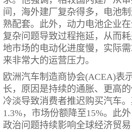
间，海外建厂复杂得多，电池制
熟配套。此外，动力电池企业在
复杂问题导致过程拖延，从而耗
地市场的电动化进度慢，实际需
来非常大的运营压力。
欧洲汽车制造商协会(ACEA)
长，原因是持续的通胀、更高的
冷淡导致消费者推迟购买汽车。
1.3%，市场份额降至15%。
政治问题持续影响全球经济贸易