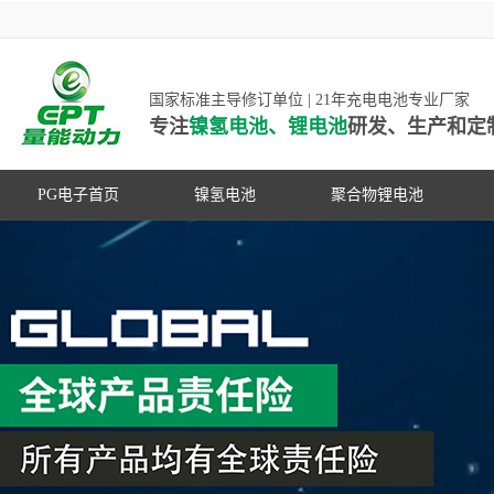
国家标准主导修订单位 | 21年充电电池专业厂家
专注
镍氢电池、锂电池
研发、生产和定
PG电子首页
镍氢电池
聚合物锂电池
高低温镍氢电池
高低温聚合物锂电池
高容量镍氢电池
动力聚合物锂电池
超低自放电镍氢电池
数码聚合物锂电池
PG游戏官网是镍氢电池国家标准主导
动力镍氢电池
修订单位，并参与多项锂电池行业国
常规镍氢电池
家标准的制定