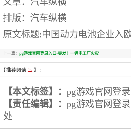
文章：汽车纵横
排版：汽车纵横
原文标题:中国动力电池企业入
上一篇：
pg游戏官网登录入口-突发！一锂电工厂火灾
【本文标签】：
pg游戏官网登
【责任编辑】：
pg游戏官网登
处