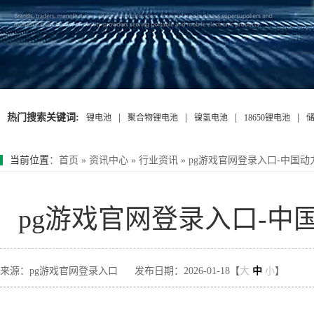
热门搜索关键词:
|
|
|
|
锂电池
聚合物锂电池
镍氢电池
18650锂电池
当前位置
：
首页
»
资讯中心
»
行业资讯
»
pg游戏官网登录入口-中国
pg游戏官网登录入口-
来源：pg游戏官网登录入口
发布日期：2026-01-18【
大
中
小
】