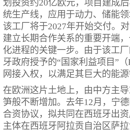
划投资约20亿欧元，项目建成后
统生产线，应用于动力、储能领
该工厂将于2027年开始交付。
建立长期合作关系的重要开端，
化进程的关键一步。由于该工厂
牙政府授予的“国家利益项目”（
网接入权，以满足其巨大的能源
在欧洲这片土地上，由中方主导
笋般不断增加。去年12月，宁
合资协议，拟共同在西班牙出资
主体在西班牙阿拉贡自治区萨拉