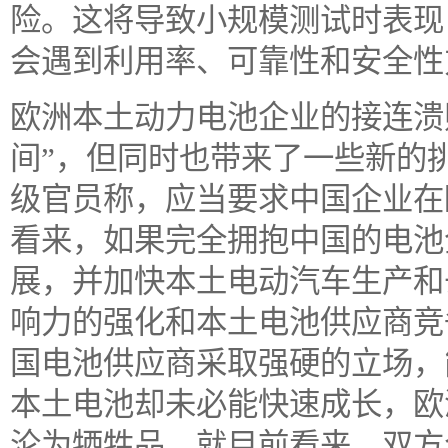
险。这将导致小规模测试时表现
会遇到利用率、可靠性和安全性
欧洲本土动力电池企业的接连溃
间”，但同时也带来了一些新的
级官员称，应当要求中国企业在
看来，如果完全拥抱中国的电池
展，并加快本土电动汽车生产和
响力的强化和本土电池供应商竞
国电池供应商采取强硬的立场，
本土电池却未必能快速成长，欧
沦为牺牲品。就目前看来，双方