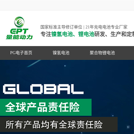
国家标准主导修订单位 | 21年充电电池专业厂家
专注
镍氢电池、锂电池
研发、生产和定
PG电子首页
镍氢电池
聚合物锂电池
高低温镍氢电池
高低温聚合物锂电池
高容量镍氢电池
动力聚合物锂电池
超低自放电镍氢电池
数码聚合物锂电池
PG游戏官网是镍氢电池国家标准主导
动力镍氢电池
修订单位，并参与多项锂电池行业国
常规镍氢电池
家标准的制定