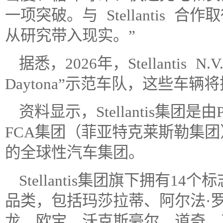
一项突破。与 Stellantis
从研究带入现实。”
据悉，2026年，Stellantis 
Daytona”示范车队，这些车辆将搭
资料显示，Stellantis集
FCA集团（菲亚特克莱斯勒集团
的全球性汽车集团。
Stellantis集团旗下拥有
品类，包括玛莎拉蒂、阿尔法·罗
龙、欧宝、沃克斯豪尔、道奇、