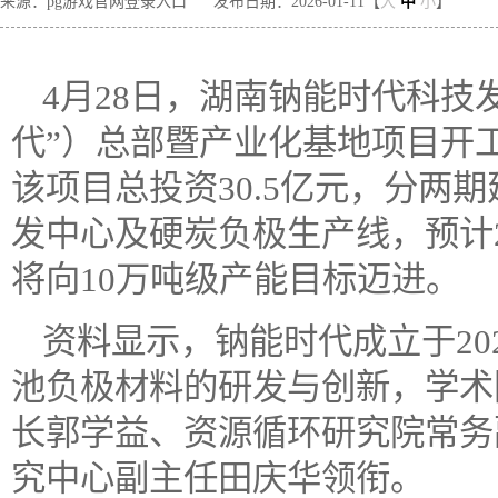
来源：pg游戏官网登录入口
发布日期：2026-01-11【
大
中
小
】
4月28日，湖南钠能时代科技
代”）总部暨产业化基地项目开
该项目总投资30.5亿元，分两
发中心及硬炭负极生产线，预计2
将向10万吨级产能目标迈进。
资料显示，钠能时代成立于20
池负极材料的研发与创新，学术
长郭学益、资源循环研究院常务
究中心副主任田庆华领衔。