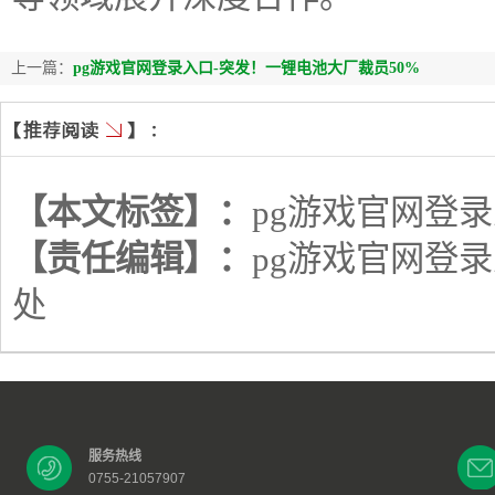
上一篇：
pg游戏官网登录入口-突发！一锂电池大厂裁员50%
【本文标签】：
pg游戏官网登
【责任编辑】：
pg游戏官网登
处
服务热线
0755-21057907