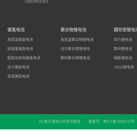
13902902363
镍氢电池
聚合物锂电池
圆柱型锂电
高低温镍氢电池
高低温聚合物锂电池
动力锂电池
高容量镍氢电池
动力聚合物锂电池
数码锂电池
超低自放电镍氢电池
数码聚合物锂电池
储能锂电池
动力镍氢电池
18650锂电池
常规镍氢电池
PG电子游戏APP官方网站
备案号：
粤ICP备18096725号