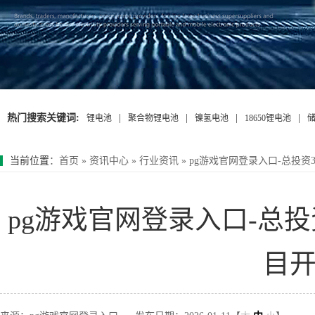
热门搜索关键词:
|
|
|
|
锂电池
聚合物锂电池
镍氢电池
18650锂电池
当前位置
：
首页
»
资讯中心
»
行业资讯
»
pg游戏官网登录入口-总投资
pg游戏官网登录入口-总投
目