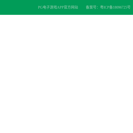
PG电子游戏APP官方网站
备案号：
粤ICP备18096725号