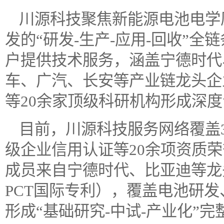
川源科技聚焦新能源电池电学
发的“研发-生产-应用-回收”全
户提供技术服务，涵盖宁德时代
车、广汽、长安等产业链龙头企
等20余家顶级科研机构形成深
目前，川源科技服务网络覆盖3
级企业信用认证等20余项资质荣
成员来自宁德时代、比亚迪等龙
PCT国际专利），覆盖电池研
形成“基础研究-中试-产业化”完