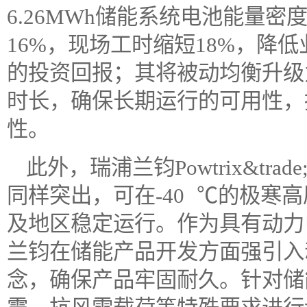
6.26MWh储能系统电池能量密
16%，现场工时缩短18%，降
的投资回报；其将被动均衡升级
时长，确保长期运行的可用性，
性。
此外，瑞浦兰钧Powtrix&tra
同样突出，可在-40 ℃的极寒
及地区稳定运行。作为具有动力
兰钧在储能产品开发方面强引入动
念，确保产品牢固耐久。针对储