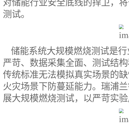
对储能行业安全底线的捍卫，将
测试。
储能系统大规模燃烧测试是行
严苛、数据采集全面、测试结构
传统标准无法模拟真实场景的缺
火灾场景下防蔓延能力。瑞浦兰
展大规模燃烧测试，以严苛实验