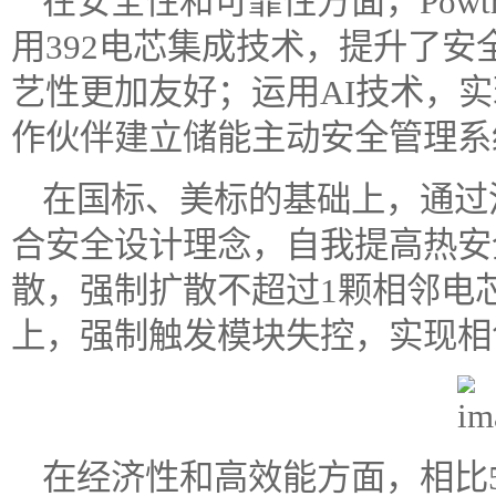
在安全性和可靠性方面，Powtrix
用392电芯集成技术，提升了
艺性更加友好；运用AI技术，
作伙伴建立储能主动安全管理系
在国标、美标的基础上，通过
合安全设计理念，自我提高热安
散，强制扩散不超过1颗相邻电
上，强制触发模块失控，实现相
在经济性和高效能方面，相比5MWh