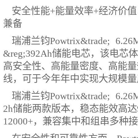
安全性能+能量效率+经济价值 
兼备
瑞浦兰钧Powtrix&trade; 
&reg;392Ah储能电芯，该电芯
高安全性、高能量密度、高能量
线，可于今年年中实现大规模量
瑞浦兰钧Powtrix&trade; 
2h储能两款版本，稳态能效高达
12000+，兼容集中和组串多