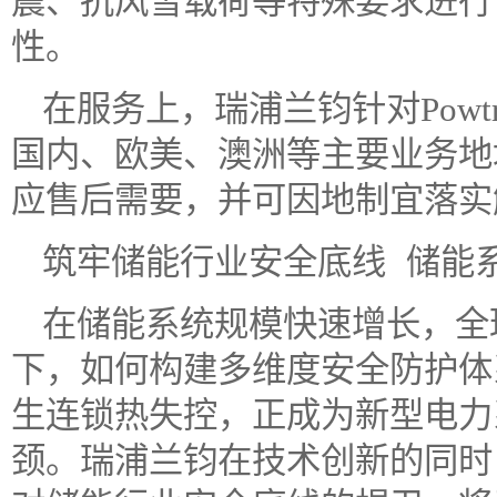
震、抗风雪载荷等特殊要求进行
性。
在服务上，瑞浦兰钧针对Powtrix
国内、欧美、澳洲等主要业务地
应售后需要，并可因地制宜落实
筑牢储能行业安全底线 储能
在储能系统规模快速增长，全
下，如何构建多维度安全防护体
生连锁热失控，正成为新型电力
颈。瑞浦兰钧在技术创新的同时