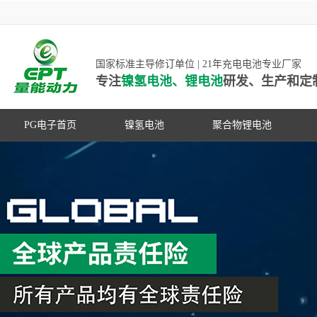
国家标准主导修订单位 | 21年充电电池专业厂家
专注
镍氢电池、锂电池
研发、生产和定
PG电子首页
镍氢电池
聚合物锂电池
高低温镍氢电池
高低温聚合物锂电池
高容量镍氢电池
动力聚合物锂电池
超低自放电镍氢电池
数码聚合物锂电池
PG游戏官网是镍氢电池国家标准主导
动力镍氢电池
修订单位，并参与多项锂电池行业国
常规镍氢电池
家标准的制定