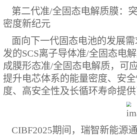
第二代准/全固态电解质膜：
密度新纪元
面向下一代固态电池的发展需
发的SCS离子导体准/全固态电
成膜形态准/全固态电解质，可
提升电芯体系的能量密度、安全
度、高安全性及长循环寿命提供
CIBF2025期间，瑞智新能