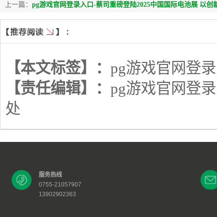
上一篇：
pg游戏官网登录入口-蔡司重磅登陆2025中国国际电池展 以
【本文标签】：
pg游戏官网登
【责任编辑】：
pg游戏官网登
处
服务热线
0755-21057907
13902902363