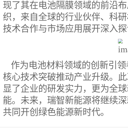
现了其在电池隔膜领域的前沿布
织，来自全球的行业伙伴、科研
技术合作与市场应用展开深入探
作为电池材料领域的创新引领
核心技术突破推动产业升级。此
显了企业的研发实力，更为全球
能。未来，瑞智新能源将继续深
共同开创绿色能源新时代。