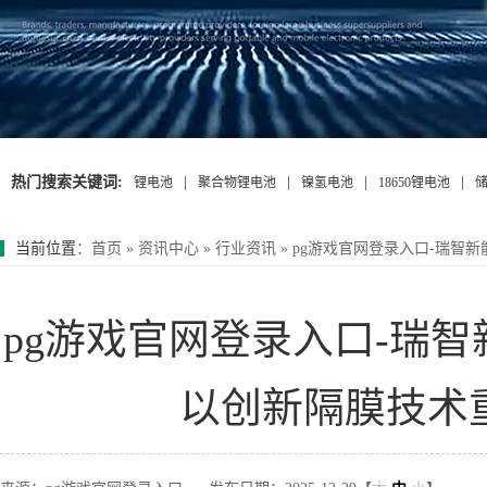
热门搜索关键词:
|
|
|
|
锂电池
聚合物锂电池
镍氢电池
18650锂电池
当前位置
：
首页
»
资讯中心
»
行业资讯
»
pg游戏官网登录入口-瑞智新
pg游戏官网登录入口-瑞智新
以创新隔膜技术