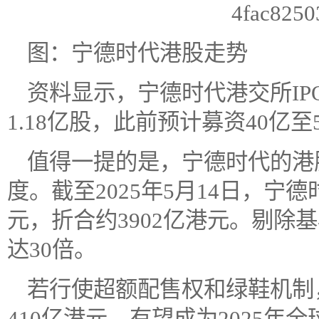
图：宁德时代港股走势
资料显示，宁德时代港交所IP
1.18亿股，此前预计募资40亿至
值得一提的是，宁德时代的港
度。截至2025年5月14日，宁
元，折合约3902亿港元。剔除
达30倍。
若行使超额配售权和绿鞋机制
410亿港元，有望成为2025年