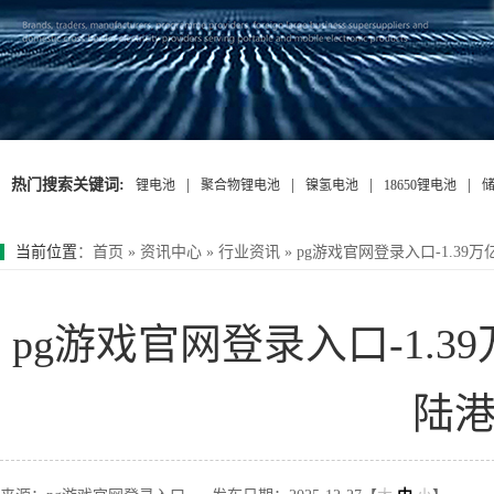
热门搜索关键词:
|
|
|
|
锂电池
聚合物锂电池
镍氢电池
18650锂电池
当前位置
：
首页
»
资讯中心
»
行业资讯
»
pg游戏官网登录入口-1.3
pg游戏官网登录入口-1.
陆