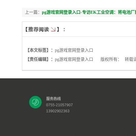
上一篇：
pg游戏官网登录入口-专访EK工业空调：将电池
【本文标签】：
pg游戏官网登录入口
【责任编辑】：
pg游戏官网登录入口
版权所有：
转载
服务热线
0755-21057907
13902902363