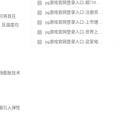
pg游戏官网登录入口-超710亿！传锂电龙头将建海外超级工厂
pg游戏官网登录入口-注册资本6亿元，“包工头”成立电池公司
可将其在
pg游戏官网登录入口-上市锂电巨头工厂发生火灾
，且温度均
pg游戏官网登录入口-世界上最大的锂电池回收厂爆炸：两万多平厂房全烧毁
pg游戏官网登录入口-这家电池企业完成4亿融资
场膨胀技术
面引入弹性