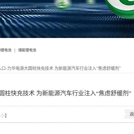
|
50锂电池
储能锂电池
入口-力华电源大圆柱快充技术 为新能源汽车行业注入“焦虑舒缓剂”
大圆柱快充技术 为新能源汽车行业注入“焦虑舒缓剂”
小
】