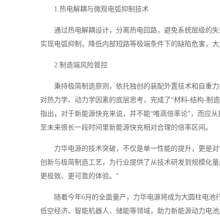
1.热电解耦与微观电弧抑制技术
通过热电解耦设计，分离热电回路，避免系统层级的失效连
实现电弧抑制，降低内部短路等极端条件下的缺陷危害，大
2.制造端风险管控
秉持极简制造原则，依托独创的装配外置技术和自重力
对热力学、动力学因素的底层思考，完成了“材料-结构-制造
指出，对于新能源快充来说，并不能“唯高倍率论”，而应从
至未来很长一段时间里新能源快充相对合理的倍率区间。
力华电源的技术突破，不仅是单一性能的提升，更是对“
创新与极简制造工艺，为行业提供了从技术研发到规模化量
更极致、更可靠的体验。”
随着今年6月的全面量产，力华电源将成为大圆柱电池行
低空经济、智能机器人、储能等领域，助力新能源动力电池