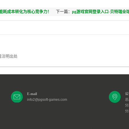
厂能耗成本转化为核心竞争力！
下一篇：
pg游戏官网登录入口-贝特瑞全
极材料闭环回收解决方案
请注明出处
E-mail
公
info2@pgsoft-games.com
总
分
分