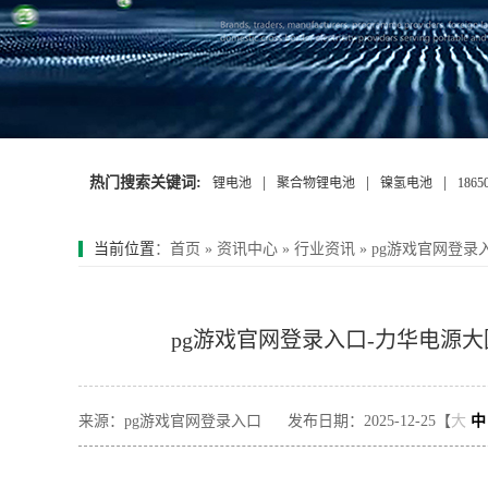
热门搜索关键词:
|
|
|
锂电池
聚合物锂电池
镍氢电池
186
当前位置
：
首页
»
资讯中心
»
行业资讯
»
pg游戏官网登录
pg游戏官网登录入口-力华电源
来源：pg游戏官网登录入口
发布日期：2025-12-25【
大
中