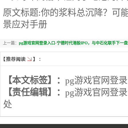
原文标题:你的浆料总沉降？可能
景应对手册
上一篇：
pg游戏官网登录入口-宁德时代港股IPO，与中石化联手下一
【本文标签】：
pg游戏官网登
【责任编辑】：
pg游戏官网登
处