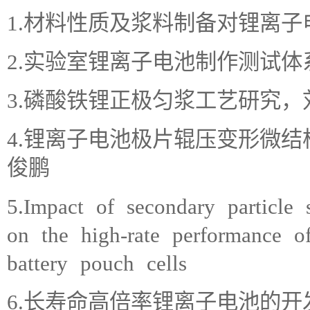
1.材料性质及浆料制备对锂离
2.实验室锂离子电池制作测试
3.磷酸铁锂正极匀浆工艺研究，
4.锂离子电池极片辊压变形微
俊鹏
5.Impact of secondary particle s
on the high-rate performance of
battery pouch cells
6.长寿命高倍率锂离子电池的