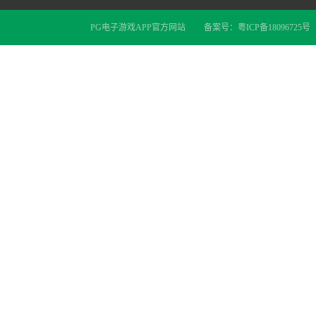
PG电子游戏APP官方网站
备案号：
粤ICP备18096725号