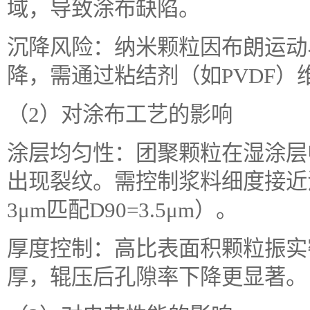
域，导致涂布缺陷。
沉降风险：纳米颗粒因布朗运动
降，需通过粘结剂（如PVDF）
（2）对涂布工艺的影响
涂层均匀性：团聚颗粒在湿涂层
出现裂纹。需控制浆料细度接近活
3μm匹配D90=3.5μm）。
厚度控制：高比表面积颗粒振实
厚，辊压后孔隙率下降更显著。