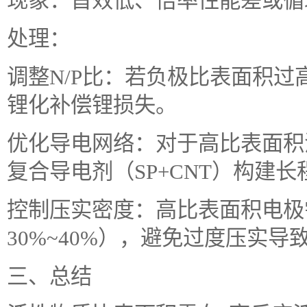
现象：首效低、倍率性能差或循
处理：
调整N/P比：若负极比表面积
锂化补偿锂损失。
优化导电网络：对于高比表面积
复合导电剂（SP+CNT）构建
控制压实密度：高比表面积电极
30%~40%），避免过度压实
三、总结