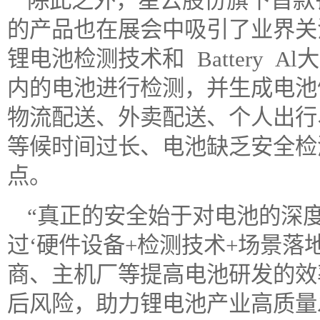
除此之外，星云股份旗下首款
的产品也在展会中吸引了业界关
锂电池检测技术和 Battery 
内的电池进行检测，并生成电池
物流配送、外卖配送、个人出行
等候时间过长、电池缺乏安全检
点。
“真正的安全始于对电池的深度
过‘硬件设备+检测技术+场景落
商、主机厂等提高电池研发的效
后风险，助力锂电池产业高质量