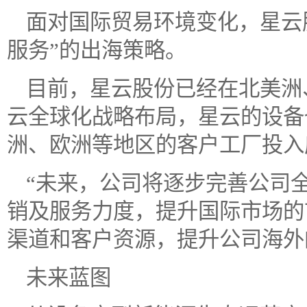
面对国际贸易环境变化，星云
服务”的出海策略。
目前，星云股份已经在北美洲
云全球化战略布局，星云的设备
洲、欧洲等地区的客户工厂投入
“未来，公司将逐步完善公司
销及服务力度，提升国际市场的
渠道和客户资源，提升公司海外
未来蓝图