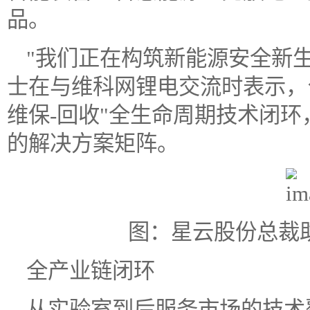
品。
"我们正在构筑新能源安全新
士在与维科网锂电交流时表示，公
维保-回收"全生命周期技术闭
的解决方案矩阵。
图：星云股份总裁
全产业链闭环
从实验室到后服务市场的技术