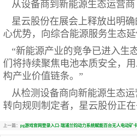
从设备商到新能源生态运营商
星云股份在展会上释放出明确
心优势，向综合能源服务生态延
“新能源产业的竞争已进入生态
们将持续聚焦电池本质安全，用二
构产业价值链条。”
从检测设备商向新能源生态运
转向规则制定者，星云股份正在
上一篇：
pg游戏官网登录入口-瑞浦兰钧动力系统赋能百台无人电动矿