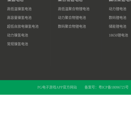
高低温镍氢电池
高低温聚合物锂电池
动力锂电池
高容量镍氢电池
动力聚合物锂电池
数码锂电池
超低自放电镍氢电池
数码聚合物锂电池
储能锂电池
动力镍氢电池
18650锂电池
常规镍氢电池
PG电子游戏APP官方网站
备案号：
粤ICP备18096725号