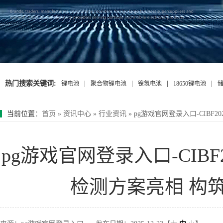
热门搜索关键词:
|
|
|
|
锂电池
聚合物锂电池
镍氢电池
18650锂电池
当前位置
：
首页
»
资讯中心
»
行业资讯
»
pg游戏官网登录入口-CIB
pg游戏官网登录入口-CIB
检测方案亮相 构