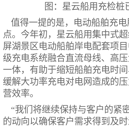
图：星云船用充检桩
值得一提的是，电动船舶充电
点。今年初，星云船用集中式超
屏湖景区电动船舶岸电配套项目
级充电系统融合直流母线、高压
一体，有助于缩短船舶充电时间
缓解大功率充电对电网造成的压
营效率。
“我们将继续保持与客户的紧
的动向以确保客户需求得到及时