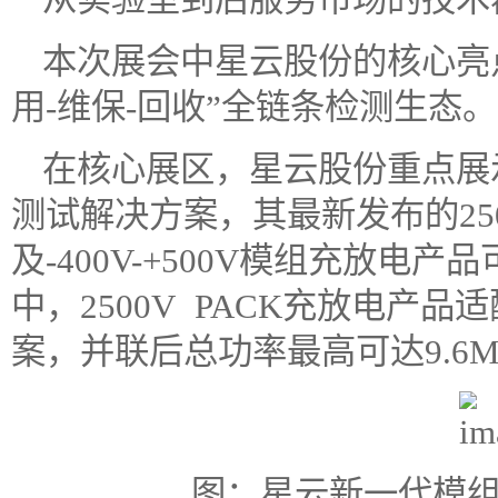
本次展会中星云股份的核心亮点
用-维保-回收”全链条检测生态。
在核心展区，星云股份重点展
测试解决方案，其最新发布的250
及-400V-+500V模组充放
中，2500V PACK充放电产
案，并联后总功率最高可达9.6
图：星云新一代模组