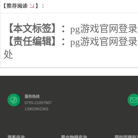
【本文标签】：
pg游戏官网登
【责任编辑】：
pg游戏官网登
处
服务热线
0755-21057907
13902902363
镍氢电池
聚合物锂电池
圆柱型锂电