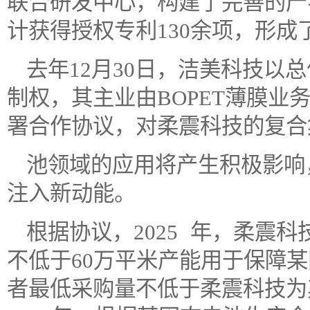
联合研发中心，构建了完善的产
计获得授权专利130余项，形
去年12月30日，洁美科技以总
制权，其主业由BOPET薄膜业
署合作协议，对柔震科技的复合
池领域的应用将产生积极影响
注入新动能。
根据协议，2025 年，柔震
不低于60万平米产能用于保障
者最低采购量不低于柔震科技为其