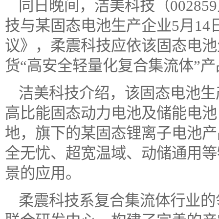
同日晚间，洁美科技（0028
技与某固态电池生产企业5月1
议》，柔震科技应依该固态电池
货“高安全轻量化复合集流体”产
洁美科技介绍，该固态电池生
高比能固态动力电池及储能电池
地，旗下的某固态锂离子电池产
全无忧、超宽温域、动储通用等
景的应用。
柔震科技系复合集流体行业的