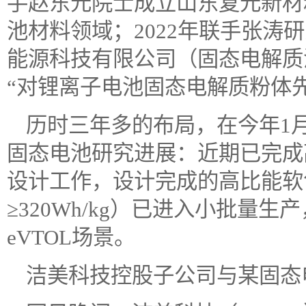
手赵东元院士成立山东复元新材
池材料领域；2022年联手张涛
能源科技有限公司（固态电解质涂
“对锂离子电池固态电解质粉体
历时三年多的布局，在今年1
固态电池研究进展：近期已完成
设计工作，设计完成的高比能软
≥320Wh/kg）已进入小批量
eVTOL场景。
洁美科技控股子公司与某固态