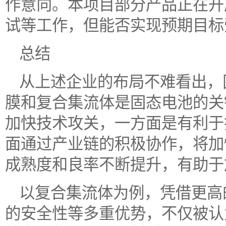
作意向。本项目部分产品正在开
试等工作，但能否实现预期目标
总结
从上述企业的布局不难看出，
膜和复合集流体是固态电池的关
加快技术攻关，一方面是有利于
面通过产业链的积极协作，将加
成熟度和良率不断提升，有助于
以复合集流体为例，凭借更高
的安全性等多重优势，不仅被认