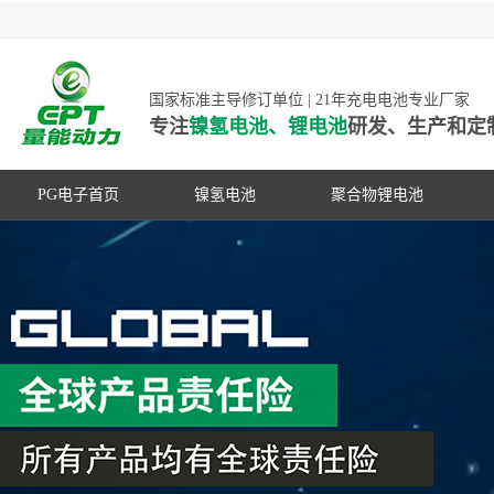
国家标准主导修订单位 | 21年充电电池专业厂家
专注
镍氢电池、锂电池
研发、生产和定
PG电子首页
镍氢电池
聚合物锂电池
高低温镍氢电池
高低温聚合物锂电池
高容量镍氢电池
动力聚合物锂电池
超低自放电镍氢电池
数码聚合物锂电池
PG游戏官网是镍氢电池国家标准主导
动力镍氢电池
修订单位，并参与多项锂电池行业国
常规镍氢电池
家标准的制定