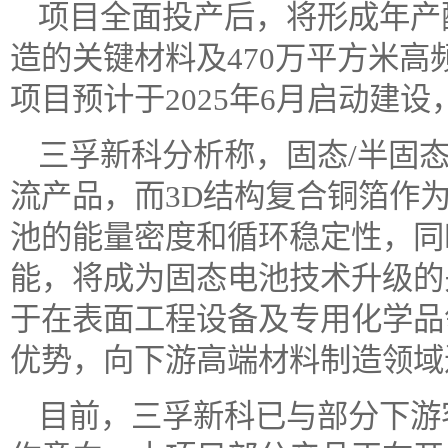
项目全面投产后，将形成年产
造的关键材料及470万平方米
项目预计于2025年6月启动建设
三孚新科分析称，固态/半固
流产品，而3D结构复合铜箔作
池的能量密度和循环稳定性，同
能，将成为固态电池技术升级的
于在表面工程设备及专用化学品
优势，向下游高端材料制造领域
目前，三孚新科已与部分下游