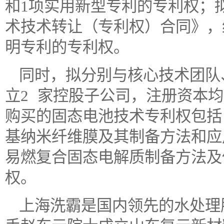
和1项实用新型专利的专利权；
术技术转让（专利权）合同》，约
明专利的专利权。
同时，拟分别与核心技术团队
立2 家控股子公司，注册资本均
购买的固态电池技术专利权包括
基纳米纤维膜及其制备方法和应
易燃复合固态电解质制备方法及
权。
上海洗霸是国内领先的水处理服