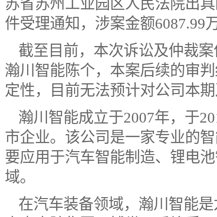
苏省苏州工业园区人民法院出具
件受理通知，涉案金额6087.99
截至目前，本次诉讼及仲裁案
瀚川智能陈个，本案后续的审判
定性，目前无法预计对公司本期
瀚川智能成立于2007年，于2
市企业。该公司是一家专业的智
要应用于汽车智能制造、锂电池
域。
在汽车装备领域，瀚川智能是