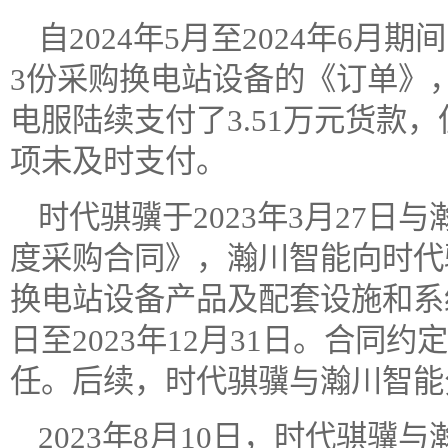
自2024年5月至2024年6
3份采购换电站设备的《订单》，
电服陆续支付了3.51万元货款
项未及时支付。
时代骐骥于2023年3月27
度采购合同》，瀚川智能向时代
换电站设备产品及配套设施和系统，
日至2023年12月31日。合同
任。后续，时代骐骥与瀚川智能
2023年8月10日，时代骐