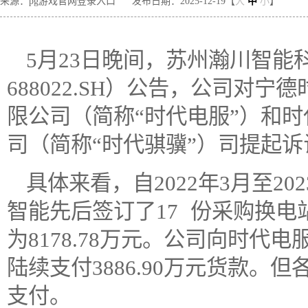
来源：pg游戏官网登录入口
发布日期：2025-12-19【
大
中
小
】
5月23日晚间，苏州瀚川智
688022.SH）公告，公司对
限公司（简称“时代电服”）和
司（简称“时代骐骥”）司提起诉
具体来看，自2022年3月至2
智能先后签订了17 份采购换
为8178.78万元。公司向时
陆续支付3886.90万元货款
支付。