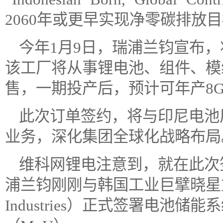
2060年或更早实现净零碳排放
今年1月9日，瑞浦兰钧宣布
该工厂将从事锂电池、组件、模
售，一期投产后，预计可年产8
此次订单签约，将与印尼电池
业务，深化集团全球化战略布局
维科网锂电注意到，就在此次
浦兰钧刚刚与韩国工业巨擘晓星重工业
Industries）正式签署电池