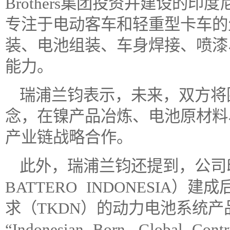
Brothers集团投资并建设的
专注于电动客车和轻重型卡车的
装、电池组装、车身焊接、喷漆
能力。
瑞浦兰钧表示，未来，双方将
念，在镍产品冶炼、电池原材料
产业链战略合作。
此外，瑞浦兰钧还提到，公司印
BATTERO INDONESIA
求（TKDN）的动力电池系统
“Indonesian Born, Global 