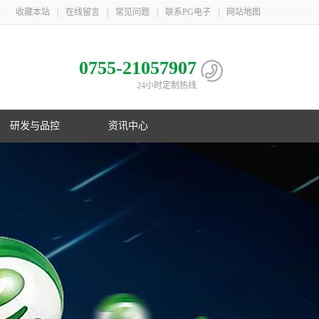
收藏本站
|
在线留言
|
常见问题
|
联系PG电子
|
网站地图
0755-21057907
24小时定制热线
研发与品控
资讯中心
电池
心
子相册
益
队
子荣誉
息
利
子简介
伴
主导
PG电子在行业首创镍氢B型电池；在
PG游戏官网三地一共取得国家专利
PG游戏官网是国家高新技术企业，在
PG游戏官网21年服务上千家客户，遍
制
化
业国
数码锂电池领域采用改性锰酸锂电池
106项，其中发明专利33项，并获得
深圳、梅州、江苏三地自建生产基
布欧美、东南亚以及国内
控
G电子
美国OVNIC专利授权
地，现有员工1000余人