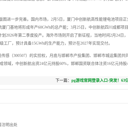
的版图进一步完善。国内市场，2月5日，厦门中创新航高性能锂电池项目正
航厦门基地将形成年产60GWh的总产能；3月25日，中创新航四川成都项
计划2026年第二季度投产。海外市场则开启了新征程，当地时间2月24日
级工厂，预计具备15GWh的生产能力，预计在2027年实现交付。
传感（300507）的实控权，月底与邯郸市产投集团、邯郸市城运集团共同
领域，中创新航出资24亿元持股60%，邯郸国资联合体注资16亿元持股4
下一篇：
pg游戏官网登录入口-突发！63
暂停建设
请注明出处