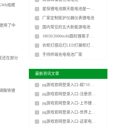
GWh规模
星恒锂电池跟天能电池是一家的吗
厂家定制医护仪器仪表锂电池
使用了中
国内常见的五大新能源电池
18650/2600mAh圆柱锂离子电池
衣柜灯感应灯LED灯展柜灯聚合物长条锂电池厂家
手持终端充电电池厂家
起亚还在部分
最新资讯文章
pg游戏官网登录入口-超710亿！传锂电龙头将建海外超级工厂
的磷酸铁锂
pg游戏官网登录入口-注册资本6亿元，“包工头”成立电池公司
pg游戏官网登录入口-上市锂电巨头工厂发生火灾
pg游戏官网登录入口-世界上最大的锂电池回收厂爆炸：两万多平厂房全烧毁
pg游戏官网登录入口-这家电池企业完成4亿融资