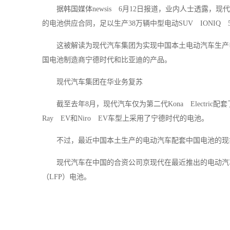
据韩国媒体newsis 6月12日报道，业内人士透露，
的电池供应合同，足以生产38万辆中型电动SUV IONIQ 
这被解读为现代汽车集团为实现中国本土电动汽车生产
国电池制造商宁德时代和比亚迪的产品。
现代汽车集团在华业务复苏
截至去年8月，现代汽车仅为第二代Kona Electr
Ray EV和Niro EV车型上采用了宁德时代的电池。
不过，最近中国本土生产的电动汽车配套中国电池的现
现代汽车在中国的合资公司京现代在最近推出的电动汽车E
（LFP）电池。