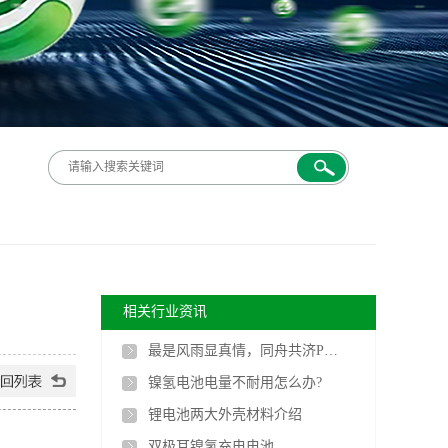
相关行业资讯
最是风雨显真情，同舟共济PG电子人
镍氢电池电量不耐用怎么办?
锂电池两大外壳材料介绍
双极耳镍氢充电电池