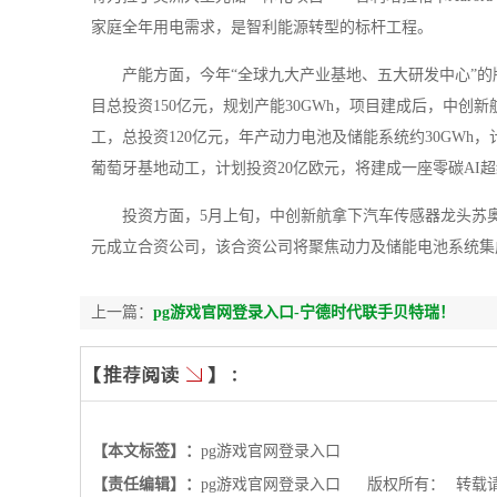
家庭全年用电需求，是智利能源转型的标杆工程。
产能方面，今年“全球九大产业基地、五大研发中心”
目总投资150亿元，规划产能30GWh，项目建成后，中创新
工，总投资120亿元，年产动力电池及储能系统约30GWh，
葡萄牙基地动工，计划投资20亿欧元，将建成一座零碳AI超
投资方面，5月上旬，中创新航拿下汽车传感器龙头苏奥
元成立合资公司，该合资公司将聚焦动力及储能电池系统集成
上一篇：
pg游戏官网登录入口-宁德时代联手贝特瑞！
【本文标签】：
pg游戏官网登录入口
【责任编辑】：
pg游戏官网登录入口
版权所有：
转载