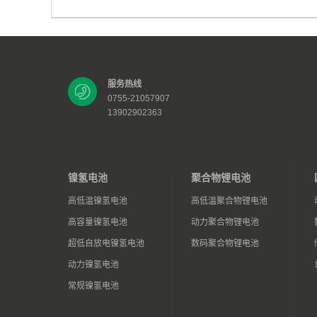
服务热线
0755-21057907
13902902363
镍氢电池
聚合物锂电池
高低温镍氢电池
高低温聚合物锂电池
高容量镍氢电池
动力聚合物锂电池
超低自放电镍氢电池
数码聚合物锂电池
动力镍氢电池
常规镍氢电池