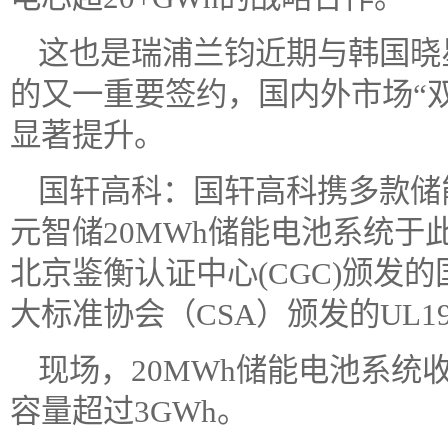
这也是瑞浦兰钧近期与韩国晓星
的又一重要签约，国内外市场“
显著提升。
国轩高科：国轩高科携多款储
元智储20MWh储能电池系统
北京鉴衡认证中心(CGC)颁发的国
大标准协会（CSA）颁发的UL197
现场，20MWh储能电池系统
容量超过3GWh。