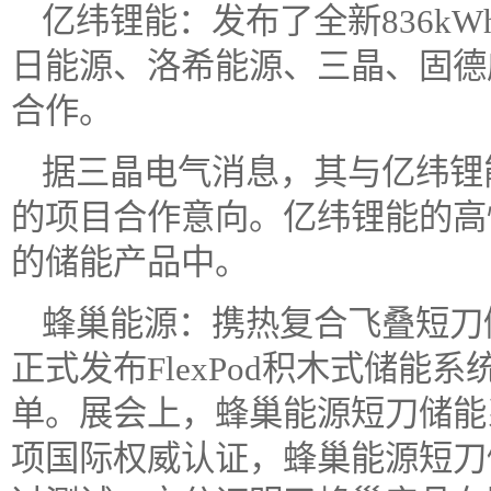
亿纬锂能：发布了全新836kW
日能源、洛希能源、三晶、固德
合作。
据三晶电气消息，其与亿纬锂
的项目合作意向。亿纬锂能的高
的储能产品中。
蜂巢能源：携热复合飞叠短刀
正式发布FlexPod积木式储能系
单。展会上，蜂巢能源短刀储能系
项国际权威认证，蜂巢能源短刀