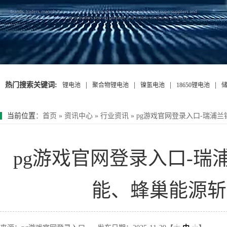
热门搜索关键词:
|
|
|
|
锂电池
聚合物锂电池
镍氢电池
18650锂电池
当前位置
：
首页
»
资讯中心
»
行业资讯
»
pg游戏官网登录入口-瑞浦兰
pg游戏官网登录入口-
能、蜂巢能源斩