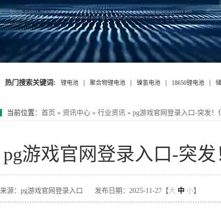
热门搜索关键词:
|
|
|
|
锂电池
聚合物锂电池
镍氢电池
18650锂电池
当前位置
：
首页
»
资讯中心
»
行业资讯
»
pg游戏官网登录入口-突发
pg游戏官网登录入口-突
来源：pg游戏官网登录入口
发布日期：2025-11-27【
大
中
小
】