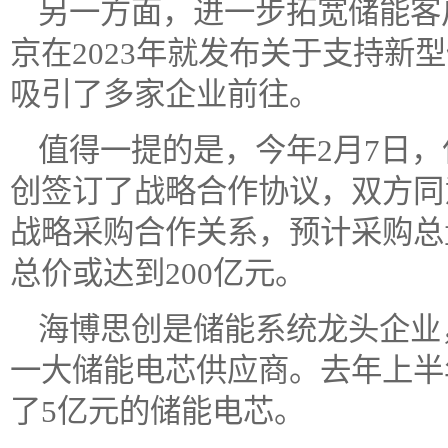
另一方面，进一步拓宽储能客
京在2023年就发布关于支持新
吸引了多家企业前往。
值得一提的是，今年2月7日
创签订了战略合作协议，双方同意建
战略采购合作关系，预计采购总量
总价或达到200亿元。
海博思创是储能系统龙头企业
一大储能电芯供应商。去年上半
了5亿元的储能电芯。