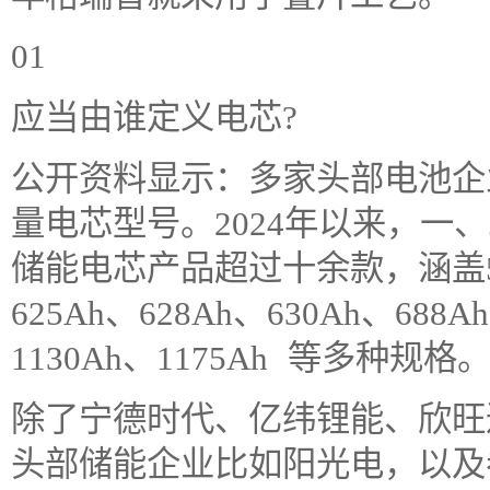
01
应当由谁定义电芯?
公开资料显示：多家头部电池企
量电芯型号。2024年以来，一、
储能电芯产品超过十余款，涵盖530
625Ah、628Ah、630Ah、688A
1130Ah、1175Ah 等多种规格
除了宁德时代、亿纬锂能、欣旺
头部储能企业比如阳光电，以及