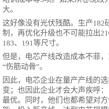
大。
这好像没有光伏残酷。生产18
制，再优化升级也不可能拉出2
183、191等尺寸。
但是，电芯产线改造成本不菲，
“伤筋动骨”。
因此，电芯企业在量产产线的选
变；也因此企业才会大声疾呼：
最优。同时，他们也都希望对方