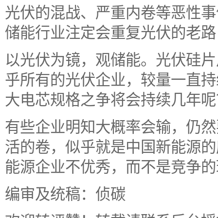
光伏的混战、严重内卷等恶性事
储能行业注定会重复光伏的老路
以光伏为镜，观储能。光伏硅片尺
乎所有的光伏企业，较量一直持续
大电芯规格之争将会持续几年呢
有些企业明知大概率会输，仍然
活的卷，似乎就是中国新能源的
能源企业不优秀，而不是竞争的
编审及统稿：侦碳