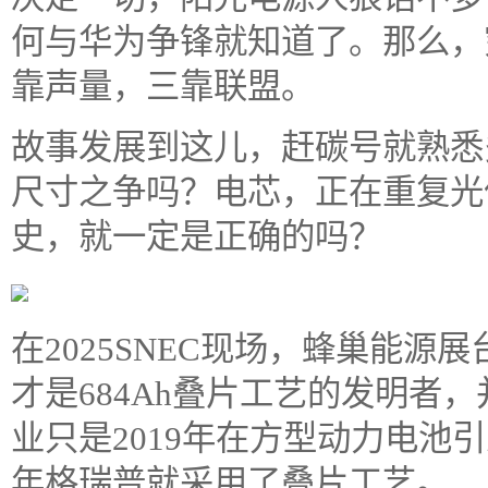
何与华为争锋就知道了。那么，
靠声量，三靠联盟。
故事发展到这儿，赶碳号就熟悉
尺寸之争吗？电芯，正在重复光
史，就一定是正确的吗？
在2025SNEC现场，蜂巢能
才是684Ah叠片工艺的发明者
业只是2019年在方型动力电池引
年格瑞普就采用了叠片工艺。