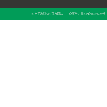
PG电子游戏APP官方网站
备案号：
粤ICP备18096725号