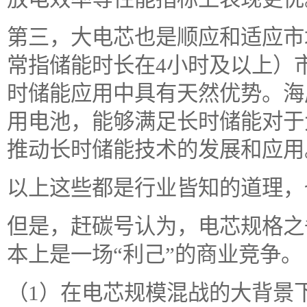
第三，大电芯也是顺应和适应市
常指储能时长在4小时及以上）
时储能应用中具有天然优势。海辰
用电池，能够满足长时储能对于
推动长时储能技术的发展和应用
以上这些都是行业皆知的道理，
但是，赶碳号认为，电芯规格之
本上是一场“利己”的商业竞争。
（1）在电芯规模混战的大背景