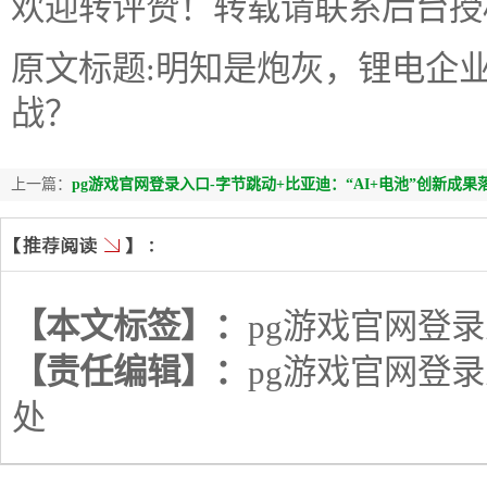
欢迎转评赞！转载请联系后台授
原文标题:明知是炮灰，锂电企
战？
上一篇：
pg游戏官网登录入口-字节跳动+比亚迪：“AI+电池”创新成果
【本文标签】：
pg游戏官网登
【责任编辑】：
pg游戏官网登
处