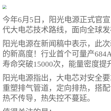
今年6月5日，阳光电源正式官宣
代大电芯技术路线，面向全球发布Pow
阳光电源在新闻稿中表示，此次
的新高度！行业首个可量产684
寿命突破15000次，能量密度提升
阳光电源指出，大电芯对安全要
重塑排气管道，定向排热，搭配
热不传导，热失控不蔓延。