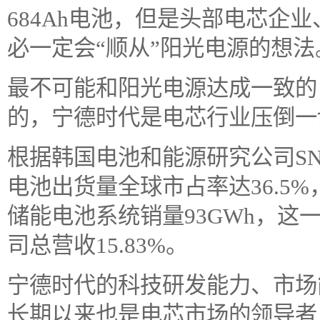
684Ah电池，但是头部电芯企
必一定会“顺从”阳光电源的想法
最不可能和阳光电源达成一致的
的，宁德时代是电芯行业压倒一
根据韩国电池和能源研究公司SN
电池出货量全球市占率达36.5%
储能电池系统销量93GWh，这一
司总营收15.83%。
宁德时代的科技研发能力、市场
长期以来也是电芯市场的领导者