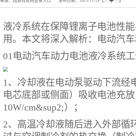
来源：pg游戏官网登录入口
发布日期：2025-11-24【
大
中
小
】
液冷系统在保障锂离子电池性能
用。本文将深入解析：电动汽车
01电动汽车动力电池液冷系统
1、冷却液在电动泵驱动下流经
电芯底部或侧面）吸收电池充放
10W/cm&sup2;）；
2、高温冷却液随后进入外部循