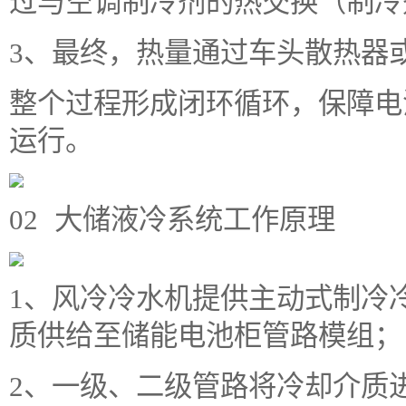
过与空调制冷剂的热交换（制冷
3、最终，热量通过车头散热器
整个过程形成闭环循环，保障电池
运行。
02 大储液冷系统工作原理
1、风冷冷水机提供主动式制冷
质供给至储能电池柜管路模组；
2、一级、二级管路将冷却介质