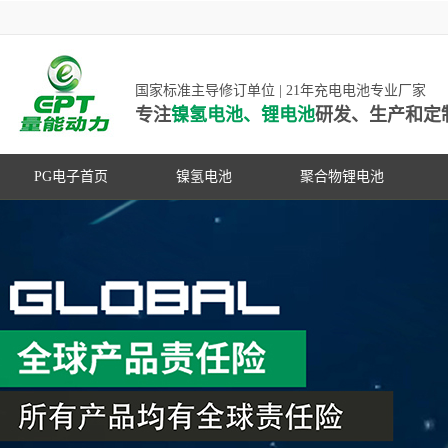
国家标准主导修订单位 | 21年充电电池专业厂家
专注
镍氢电池、锂电池
研发、生产和定
PG电子首页
镍氢电池
聚合物锂电池
高低温镍氢电池
高低温聚合物锂电池
高容量镍氢电池
动力聚合物锂电池
超低自放电镍氢电池
数码聚合物锂电池
PG游戏官网是镍氢电池国家标准主导
动力镍氢电池
修订单位，并参与多项锂电池行业国
常规镍氢电池
家标准的制定