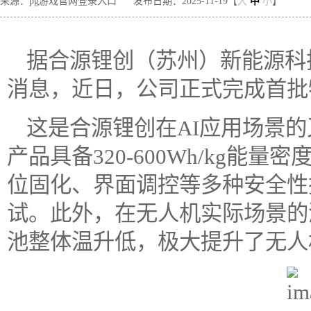
来源：pg游戏官网登录入口
发布日期：2025-11-19【
大
中
小
】
据合源锂创（苏州）新能源科
消息，近日，公司正式完成首批
这是合源锂创在AI应用场景
产品具备320-600Wh/kg能量
位固化、界面调控等多种安全性
试。此外，在无人机实际场景的
池整体温升低，极大提升了无人