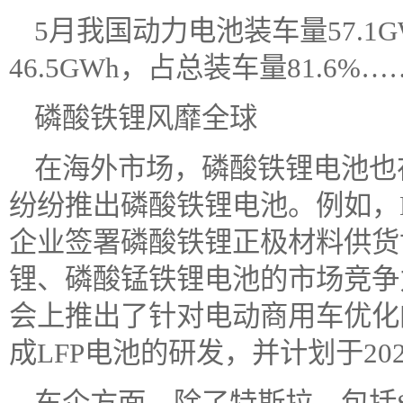
5月我国动力电池装车量57.1
46.5GWh，占总装车量81.6%…
磷酸铁锂风靡全球
在海外市场，磷酸铁锂电池也
纷纷推出磷酸铁锂电池。例如，
企业签署磷酸铁锂正极材料供货
锂、磷酸锰铁锂电池的市场竞争力
会上推出了针对电动商用车优化的
成LFP电池的研发，并计划于20