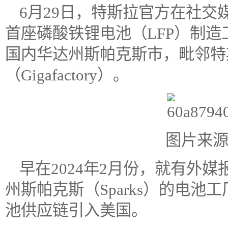
6月29日，特斯拉官方在社交
首座磷酸铁锂电池（LFP）制
国内华达州斯帕克斯市，毗邻特
（Gigafactory）。
图片来
早在2024年2月份，就有外
州斯帕克斯（Sparks）的电
池供应链引入美国。