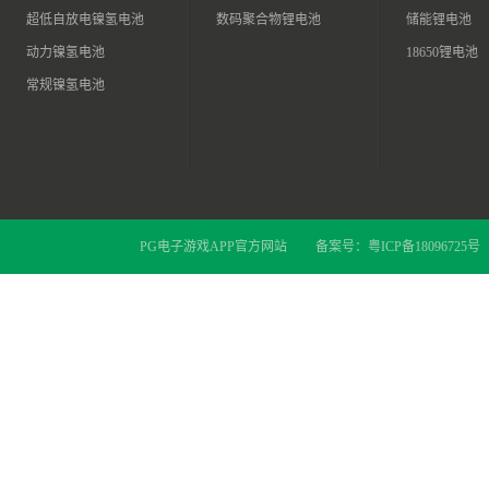
超低自放电镍氢电池
数码聚合物锂电池
储能锂电池
动力镍氢电池
18650锂电池
常规镍氢电池
PG电子游戏APP官方网站
备案号：
粤ICP备18096725号