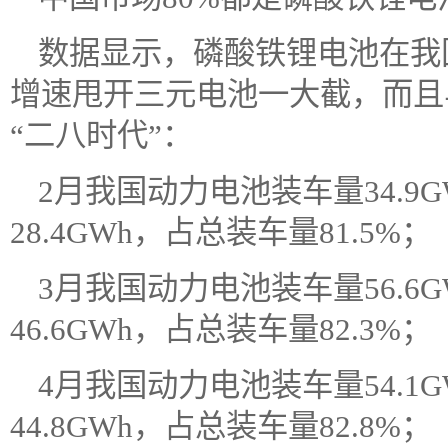
数据显示，磷酸铁锂电池在我
增速甩开三元电池一大截，而且
“二八时代”：
2月我国动力电池装车量34.9
28.4GWh，占总装车量81.5%；
3月我国动力电池装车量56.6
46.6GWh，占总装车量82.3%；
4月我国动力电池装车量54.1
44.8GWh，占总装车量82.8%；