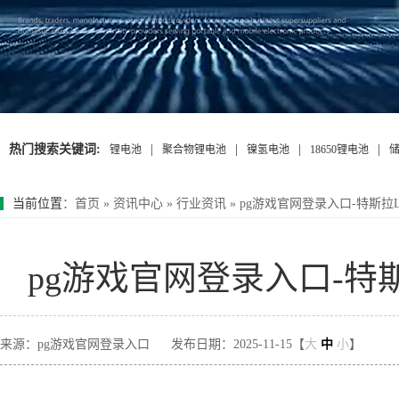
热门搜索关键词:
|
|
|
|
锂电池
聚合物锂电池
镍氢电池
18650锂电池
当前位置
：
首页
»
资讯中心
»
行业资讯
»
pg游戏官网登录入口-特斯拉
pg游戏官网登录入口-特
来源：pg游戏官网登录入口
发布日期：2025-11-15【
大
中
小
】