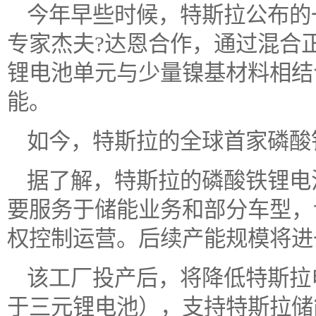
今年早些时候，特斯拉公布的
专家杰夫?达恩合作，通过混合
锂电池单元与少量镍基材料相结
能。
如今，特斯拉的全球首家磷酸
据了解，特斯拉的磷酸铁锂电池
要服务于储能业务和部分车型，
权控制运营。后续产能规模将进
该工厂投产后，将降低特斯拉
于三元锂电池），支持特斯拉储