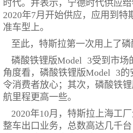
时代。并表示，宁德时代供应给
2020年7月开始供应，应用到特
准车型上。
至此，特斯拉第一次用上了磷
磷酸铁锂版Model 3受到
角度看，磷酸铁锂版Model 3的
令消费者放心；其次，磷酸铁锂版
航里程更高一些。
2020年10月，特斯拉上海工厂
整车出口业务，总数高达几千台