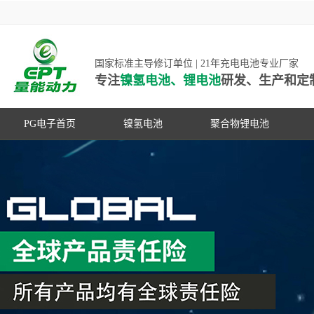
国家标准主导修订单位 | 21年充电电池专业厂家
专注
镍氢电池、锂电池
研发、生产和定
PG电子首页
镍氢电池
聚合物锂电池
高低温镍氢电池
高低温聚合物锂电池
高容量镍氢电池
动力聚合物锂电池
超低自放电镍氢电池
数码聚合物锂电池
PG游戏官网是镍氢电池国家标准主导
动力镍氢电池
修订单位，并参与多项锂电池行业国
常规镍氢电池
家标准的制定