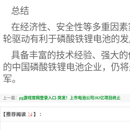
总结
在经济性、安全性等多重因素
轮驱动有利于磷酸铁锂电池的发
具备丰富的技术经验、强大的
的中国磷酸铁锂电池企业，仍将
军。
上一篇：
pg游戏官网登录入口-突发！上市电池公司102亿项目终止