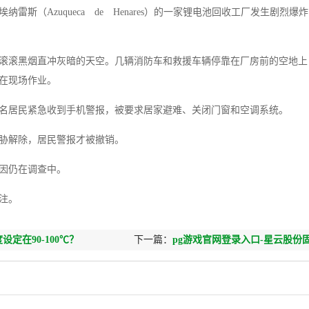
斯（Azuqueca de Henares）的一家锂电池回收工厂发生剧烈爆
滚滚黑烟直冲灰暗的天空。几辆消防车和救援车辆停靠在厂房前的空地上
仍在现场作业。
万名居民紧急收到手机警报，被要求居家避难、关闭门窗和空调系统。
威胁解除，居民警报才被撤销。
因仍在调查中。
注。
定在90-100℃？
下一篇：
pg游戏官网登录入口-星云股份
能化产线交付！