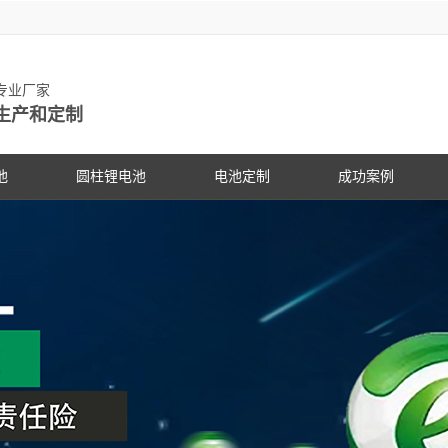
池专业厂家
生产和定制
池
圆柱锂电池
电池定制
成功案例
物锂电池
动力锂电池
手持设备
客户见证
电动车
研发中
PG电
社会公
锂电池
数码锂电池
数码电子
PG电子动态
专家团
PG电
展会信
锂电池
储能锂电池
医疗设备
行业资讯
科研专
PG电
合作伙
国家标准主导
PG游戏官网是镍氢电池国家标准主导
PG游戏官网是镍氢电池国家标准
18650锂电池
蓝牙音响
常见问答
电池定
企业文
锂电池行业国
修订单位，并参与多项锂电池行业国
修订单位，并参与多项锂电池行
储能灯具
技术支持
品质管
联系P
家标准的制定
家标准的制定