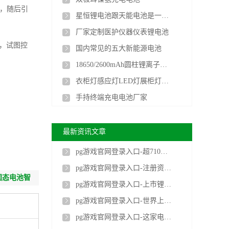
炸，随后引
星恒锂电池跟天能电池是一家的吗
厂家定制医护仪器仪表锂电池
，试图控
国内常见的五大新能源电池
18650/2600mAh圆柱锂离子电池
衣柜灯感应灯LED灯展柜灯聚合物长条锂电池厂家
手持终端充电电池厂家
最新资讯文章
pg游戏官网登录入口-超710亿！传锂电龙头将建海外超级工厂
pg游戏官网登录入口-注册资本6亿元，“包工头”成立电池公司
固态电池智
pg游戏官网登录入口-上市锂电巨头工厂发生火灾
pg游戏官网登录入口-世界上最大的锂电池回收厂爆炸：两万多平厂房全烧毁
pg游戏官网登录入口-这家电池企业完成4亿融资