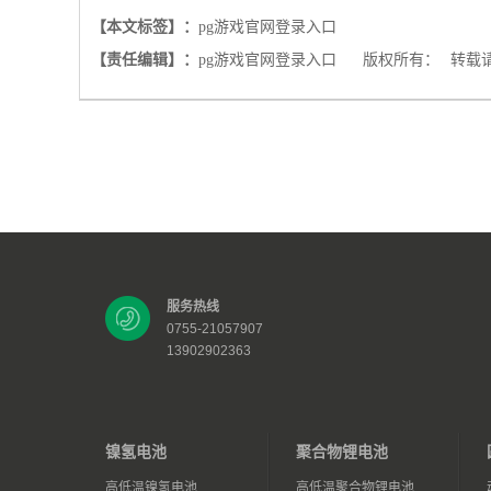
【本文标签】：
pg游戏官网登录入口
【责任编辑】：
pg游戏官网登录入口
版权所有：
转载
服务热线
0755-21057907
13902902363
镍氢电池
聚合物锂电池
高低温镍氢电池
高低温聚合物锂电池