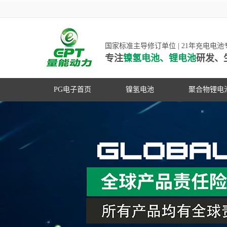
国家标准主导修订单位 | 21年充电电
专注
镍氢电池、锂电池
研发、
PG电子首页
镍氢电池
聚合物锂电
高低温镍氢电池
高低温聚合
高容量镍氢电池
动力聚合物
超低自放电镍氢电池
数码聚合物
PG游戏官网是镍氢电池
动力镍氢电池
修订单位，并参与多项
常规镍氢电池
家标准的制定