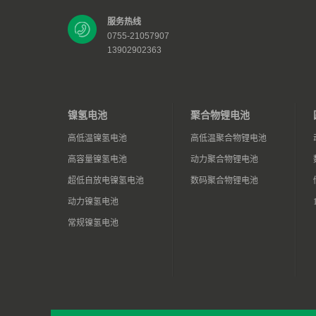
服务热线
0755-21057907
13902902363
镍氢电池
聚合物锂电池
高低温镍氢电池
高低温聚合物锂电池
高容量镍氢电池
动力聚合物锂电池
超低自放电镍氢电池
数码聚合物锂电池
动力镍氢电池
常规镍氢电池