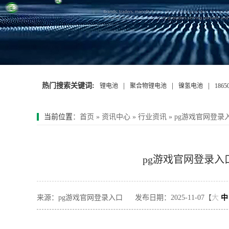
热门搜索关键词:
|
|
|
锂电池
聚合物锂电池
镍氢电池
186
当前位置
：
首页
»
资讯中心
»
行业资讯
»
pg游戏官网登录
pg游戏官网登录入
来源：pg游戏官网登录入口
发布日期：2025-11-07【
大
中