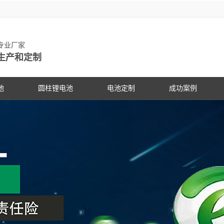
池专业厂家
生产和定制
池
圆柱锂电池
电池定制
成功案例
物锂电池
动力锂电池
手持设备
客户见证
电动车
研发中
PG电
社会公
锂电池
数码锂电池
数码电子
PG电子动态
专家团
PG电
展会信
锂电池
储能锂电池
医疗设备
行业资讯
科研专
PG电
合作伙
国家标准主导
PG游戏官网是镍氢电池国家标准主导
PG游戏官网是镍氢电池国家标准
18650锂电池
蓝牙音响
常见问答
电池定
企业文
锂电池行业国
修订单位，并参与多项锂电池行业国
修订单位，并参与多项锂电池行
储能灯具
技术支持
品质管
联系P
家标准的制定
家标准的制定