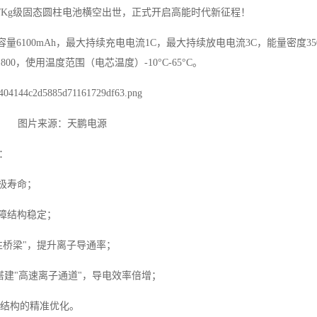
h/Kg级固态圆柱电池横空出世，正式开启高能时代新征程！
容量6100mAh，最大持续充电电流1C，最大持续放电电流3C，能量密度350
00，使用温度范围（电芯温度）-10°C-65°C。
图片来源：天鹏电源
：
极寿命；
障结构稳定；
性桥梁"，提升离子导通率；
建"高速离子通道"，导电效率倍增；
芯结构的精准优化。