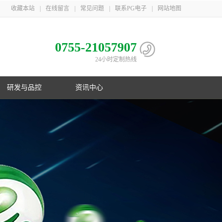
收藏本站
|
在线留言
|
常见问题
|
联系PG电子
|
网站地图
0755-21057907
24小时定制热线
研发与品控
资讯中心
电池
心
子相册
益
队
子荣誉
息
利
子简介
伴
主导
PG电子在行业首创镍氢B型电池；在
PG游戏官网三地一共取得国家专利
PG游戏官网是国家高新技术企业，在
PG游戏官网21年服务上千家客户，遍
制
化
业国
数码锂电池领域采用改性锰酸锂电池
106项，其中发明专利33项，并获得
深圳、梅州、江苏三地自建生产基
布欧美、东南亚以及国内
控
G电子
美国OVNIC专利授权
地，现有员工1000余人