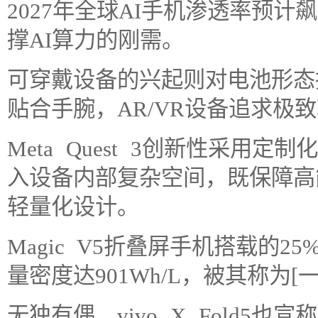
2027年全球AI手机渗透率预计
撑AI算力的刚需。
可穿戴设备的兴起则对电池形态
贴合手腕，AR/VR设备追求极
Meta Quest 3创新性采用
入设备内部复杂空间，既保障高
轻量化设计。
Magic V5折叠屏手机搭载的2
量密度达901Wh/L，被其称为
无独有偶，vivo X Fold5