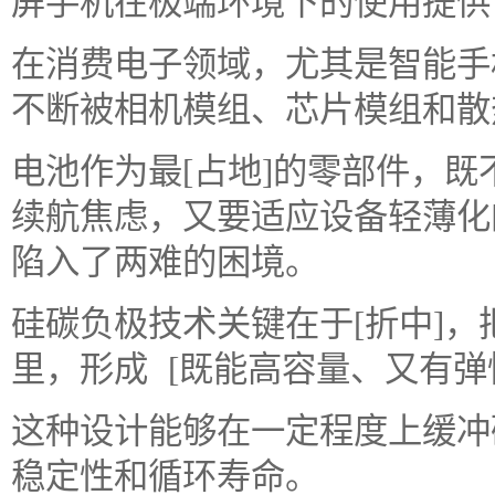
屏手机在极端环境下的使用提供
在消费电子领域，尤其是智能手
不断被相机模组、芯片模组和散
电池作为最[占地]的零部件，
续航焦虑，又要适应设备轻薄化
陷入了两难的困境。
硅碳负极技术关键在于[折中]
里，形成 [既能高容量、又有弹
这种设计能够在一定程度上缓冲
稳定性和循环寿命。