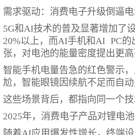
需求驱动：消费电子升级倒逼电
5G和AI技术的普及显著增加了
20%以上，而AI手机和AI P
张，对电池的能量密度提出更高
智能手机电量告急的红色警示，
尬，智能眼镜因续航不足而自动
这些场景背后，都指向同一个技
2025年，消费电子产品对锂电
随着AI应用爆发性增长，终端