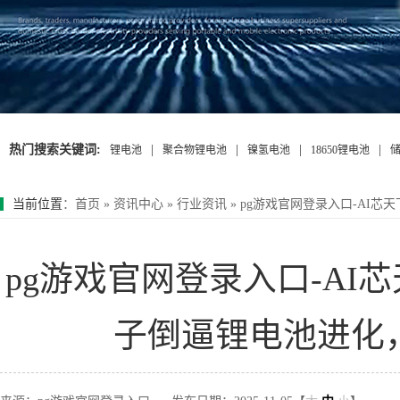
热门搜索关键词:
|
|
|
|
锂电池
聚合物锂电池
镍氢电池
18650锂电池
当前位置
：
首页
»
资讯中心
»
行业资讯
»
pg游戏官网登录入口-AI
pg游戏官网登录入口-A
子倒逼锂电池进化