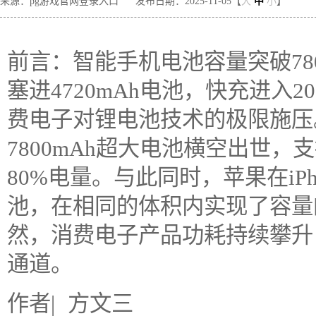
来源：pg游戏官网登录入口
发布日期：2025-11-05【
大
中
小
】
前言：智能手机电池容量突破78
塞进4720mAh电池，快充进入
费电子对锂电池技术的极限施压。
7800mAh超大电池横空出世，
80%电量。与此同时，苹果在iPho
池，在相同的体积内实现了容量
然，消费电子产品功耗持续攀升
通道。
作者| 方文三