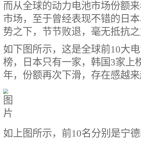
而从全球的动力电池市场份额来
市场，至于曾经表现不错的日本
势之下，节节败退，毫无抵抗之
如下图所示，这是全球前10大
榜，日本只有一家，韩国3家上
年，份额再次下滑，存在感越来
如上图所示，前10名分别是宁