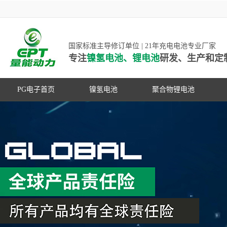
国家标准主导修订单位 | 21年充电电池专业厂家
专注
镍氢电池、锂电池
研发、生产和定
PG电子首页
镍氢电池
聚合物锂电池
高低温镍氢电池
高低温聚合物锂电池
高容量镍氢电池
动力聚合物锂电池
超低自放电镍氢电池
数码聚合物锂电池
PG游戏官网是镍氢电池国家标准主导
动力镍氢电池
修订单位，并参与多项锂电池行业国
常规镍氢电池
家标准的制定