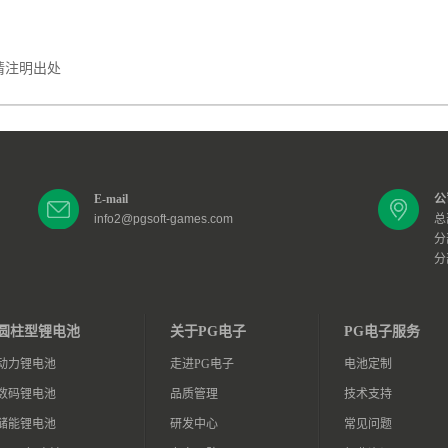
请注明出处
E-mail
公
info2@pgsoft-games.com
总
分
分
圆柱型锂电池
关于PG电子
PG电子服务
动力锂电池
走进PG电子
电池定制
数码锂电池
品质管理
技术支持
储能锂电池
研发中心
常见问题