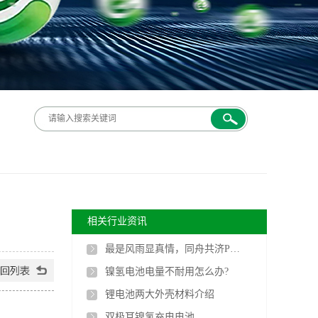
相关行业资讯
最是风雨显真情，同舟共济PG电子人
镍氢电池电量不耐用怎么办?
锂电池两大外壳材料介绍
双极耳镍氢充电电池