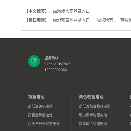
【本文标签】：
pg游戏官网登录入口
【责任编辑】：
pg游戏官网登录入口
版权所有：
转载
服务热线
0755-21057907
13902902363
镍氢电池
聚合物锂电池
高低温镍氢电池
高低温聚合物锂电池
高容量镍氢电池
动力聚合物锂电池
超低自放电镍氢电池
数码聚合物锂电池