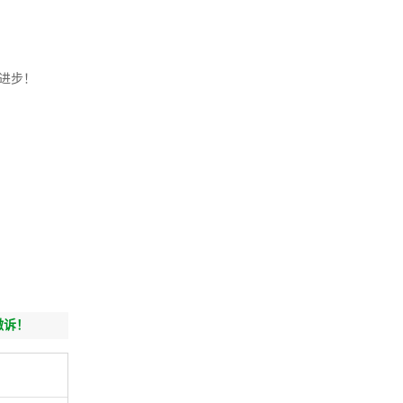
进步！
撤诉！