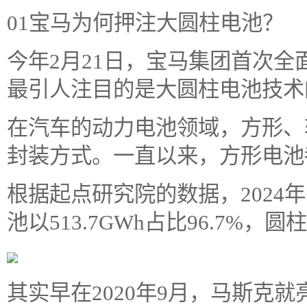
01宝马为何押注大圆柱电池？
今年2月21日，宝马集团首次
最引人注目的是大圆柱电池技术
在汽车的动力电池领域，方形、
封装方式。一直以来，方形电池
根据起点研究院的数据，2024
池以513.7GWh占比96.7%，
其实早在2020年9月，马斯克就