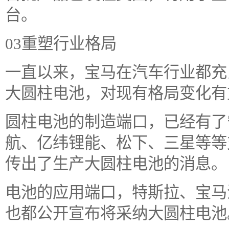
台。
03重塑行业格局
一直以来，宝马在汽车行业都充
大圆柱电池，对现有格局变化有
圆柱电池的制造端口，已经有了
航、亿纬锂能、松下、三星等等支
传出了生产大圆柱电池的消息。
电池的应用端口，特斯拉、宝马
也都公开宣布将采纳大圆柱电池