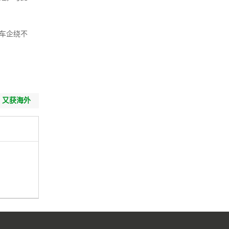
车企绕不
，又获海外