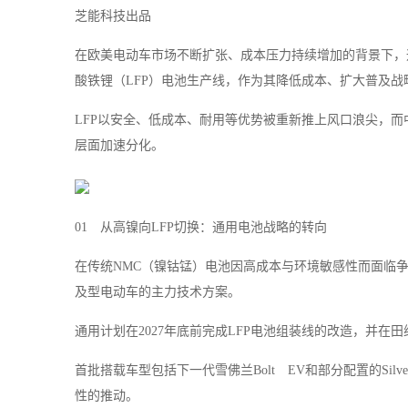
芝能科技出品
在欧美电动车市场不断扩张、成本压力持续增加的背景下，通用
酸铁锂（LFP）电池生产线，作为其降低成本、扩大普及战
LFP以安全、低成本、耐用等优势被重新推上风口浪尖，
层面加速分化。
01 从高镍向LFP切换：通用电池战略的转向
在传统NMC（镍钴锰）电池因高成本与环境敏感性而面临
及型电动车的主力技术方案。
通用计划在2027年底前完成LFP电池组装线的改造，并在
首批搭载车型包括下一代雪佛兰Bolt EV和部分配置的Sil
性的推动。