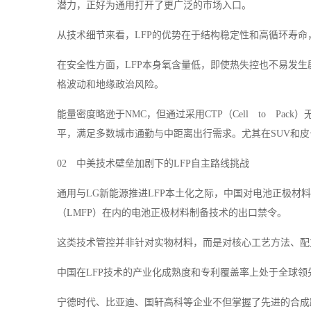
潜力，正好为通用打开了更广泛的市场入口。
从技术细节来看，LFP的优势在于结构稳定性和高循环寿
在安全性方面，LFP本身氧含量低，即使热失控也不易发生
格波动和地缘政治风险。
能量密度略逊于NMC，但通过采用CTP（Cell to P
平，满足多数城市通勤与中距离出行需求。尤其在SUV和皮
02 中美技术壁垒加剧下的LFP自主路线挑战
通用与LG新能源推进LFP本土化之际，中国对电池正极材料
（LMFP）在内的电池正极材料制备技术的出口禁令。
这类技术管控并非针对实物材料，而是对核心工艺方法、配方、
中国在LFP技术的产业化成熟度和专利覆盖率上处于全球领
宁德时代、比亚迪、国轩高科等企业不但掌握了先进的合成