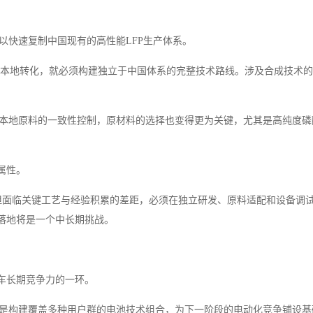
以快速复制中国现有的高性能LFP生产体系。
池的本地转化，就必须构建独立于中国体系的完整技术路线。涉及合成技术
本地原料的一致性控制，原材料的选择也变得更为关键，尤其是高纯度磷
属性。
但面临关键工艺与经验积累的差距，必须在独立研发、原料适配和设备调
正落地将是一个中长期挑战。
车长期竞争力的一环。
是构建覆盖多种用户群的电池技术组合，为下一阶段的电动化竞争铺设基