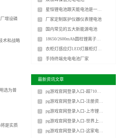
星恒锂电池跟天能电池是一家的吗
工厂增设磷
厂家定制医护仪器仪表锂电池
国内常见的五大新能源电池
18650/2600mAh圆柱锂离子电池
技术和战略
衣柜灯感应灯LED灯展柜灯聚合物长条锂电池厂家
手持终端充电电池厂家
最新资讯文章
用选为普
pg游戏官网登录入口-超710亿！传锂电龙头将建海外超级工厂
pg游戏官网登录入口-注册资本6亿元，“包工头”成立电池公司
pg游戏官网登录入口-上市锂电巨头工厂发生火灾
pg游戏官网登录入口-世界上最大的锂电池回收厂爆炸：两万多平厂房全烧毁
场将是实质
pg游戏官网登录入口-这家电池企业完成4亿融资