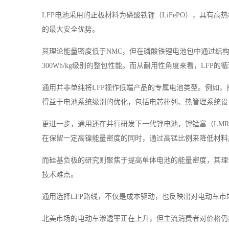
LFP电池采用的正极材料为磷酸铁锂（LiFePO），具有
的最大安全优势。
其理论能量密度低于NMC，但在磷酸铁锂电池包中通过结
300Wh/kg级别的整包性能。而从耐用性角度来看，LFP的
通用并非单纯将LFP视作低端产品的专属电池类型。例如，搭载L
得益于电池系统级别的优化，包括电芯排列、热管理系统设
更进一步，通用还在并行研发下一代锂电池，锂锰富（LMR
在保留一定高镍能量密度的同时，通过高锰比例来降低材料
而硅基负极的研究则聚焦于提高单体电池的能量密度，其理
技术难点。
通用选择LFP路线，不仅是成本驱动，也反映出对电动车市
北美市场的电动车渗透率正在上升，但主流消费者对价格仍