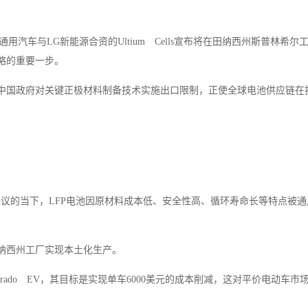
汽车与LG新能源合资的Ultium Cells宣布将在田纳西州斯普林希尔
略的重要一步。
而中国政府对关键正极材料制备技术实施出口限制，正使全球电池供应链在
争议的当下，LFP电池因原材料成本低、安全性高、循环寿命长等特点被通
田纳西州工厂实现本土化生产。
verado EV，其目标是实现单车6000美元的成本削减，这对平价电动车市