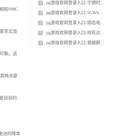
pg游戏官网登录入口-宁德时代又一产业园项目启动
相较NMC
pg游戏官网登录入口-5GWh钠电池制造项目开工
pg游戏官网登录入口-固态电池大消息！
近甚至实现
pg游戏官网登录入口-欣旺达全固态电池取得重要突破！
pg游戏官网登录入口-曾毓群卸任董事长，锂电巨头高层大变动
板印象。这
，其特点是
是目前的
电池的降本