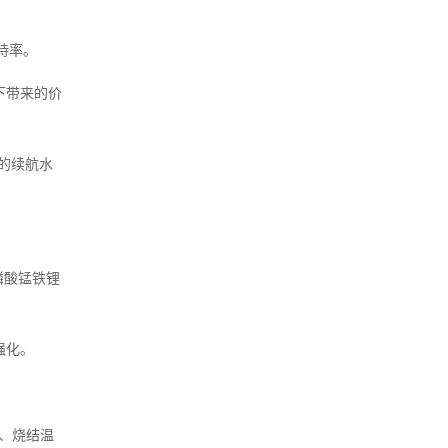
持率。
下带来的价
里的续航水
磷酸锰铁锂
强化。
、烧结温