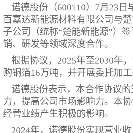
诺德股份（600110）7月2
百嘉达新能源材料有限公司与楚
子公司（统称“楚能新能源”）
销、研发等领域深度合作。
根据协议，2025年至2030
购铜箔16万吨，并开展委托加
诺德股份表示，本合作协议的
力，提高公司市场影响力。本协议
经营业绩产生积极的影响。
2024年，诺德股份实现营业收