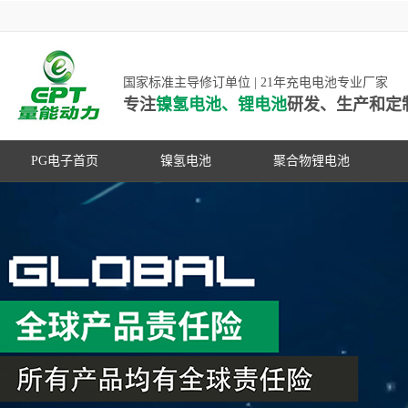
国家标准主导修订单位 | 21年充电电池专业厂家
专注
镍氢电池、锂电池
研发、生产和定
PG电子首页
镍氢电池
聚合物锂电池
高低温镍氢电池
高低温聚合物锂电池
高容量镍氢电池
动力聚合物锂电池
超低自放电镍氢电池
数码聚合物锂电池
PG游戏官网是镍氢电池国家标准主导
动力镍氢电池
修订单位，并参与多项锂电池行业国
常规镍氢电池
家标准的制定