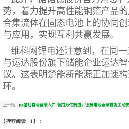
势，着力提升高性能铜箔产品的
合集流体在固态电池上的协同创
与应用，实现互利共赢发展。
维科网锂电还注意到，在同一
与运达股份旗下储能企业运达智
议。这表明楚能新能源正加速构
环。
上一篇：
pg游戏官网登录入口-领跑万亿赛道，德赛电池全球首发主动安