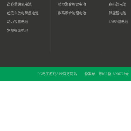
高容量镍氢电池
动力聚合物锂电池
数码锂电池
超低自放电镍氢电池
数码聚合物锂电池
储能锂电池
动力镍氢电池
18650锂电池
常规镍氢电池
PG电子游戏APP官方网站
备案号：
粤ICP备18096725号