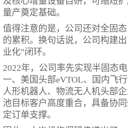
及核心增量设备自研，可缩短扩
量产奠定基础。
值得注意的是，公司还对全固态
的累积。换句话说，公司构建出
业化”闭环。
2022年，公司率先实现半固态
一、美国头部eVTOL、国内飞
人形机器人、物流无人机头部企
池目标客户高度重合，具备协同
定订单支撑。