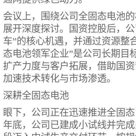
会议上，围绕公司全固态电池的
展开深度探讨。国资控股后，公
车”的核心机遇，并通过资源整
态电池领军企业”是公司长期目
扩产力度与客户拓展，借助国资
加速技术转化与市场渗透。
深耕全固态电池
眼下，公司正在迅速推进全固态电
年底，公司已建成小试线并完成