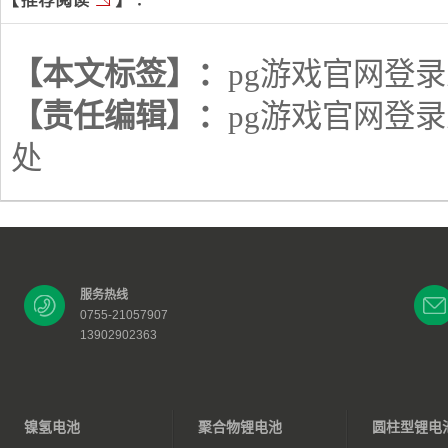
【本文标签】：
pg游戏官网登
【责任编辑】：
pg游戏官网登
处
服务热线
0755-21057907
13902902363
镍氢电池
聚合物锂电池
圆柱型锂电