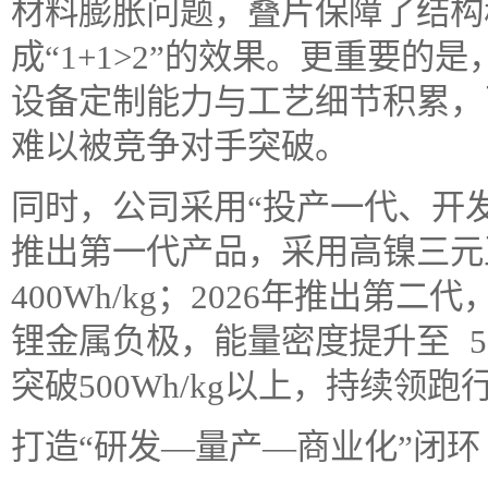
材料膨胀问题，叠片保障了结构
成“1+1>2”的效果。更重要
设备定制能力与工艺细节积累，
难以被竞争对手突破。
同时，公司采用“投产一代、开发
推出第一代产品，采用高镍三元
400Wh/kg；2026年推出第二
锂金属负极，能量密度提升至 500
突破500Wh/kg以上，持续领
打造“研发—量产—商业化”闭环