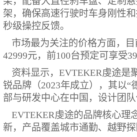
架，配备大直径刹车盘、定制悬
架，确保高速行驶时车身刚性和
秒级操控反馈。
市场最为关注的价格方面，目前
42999元，前100台预定可享受
资料显示，EVTEKER虔途
锐品牌（2023年成立），其以
部与研发中心在中国，设计团队
EVTEKER虔途的品牌核心
新，产品覆盖城市通勤、越野探