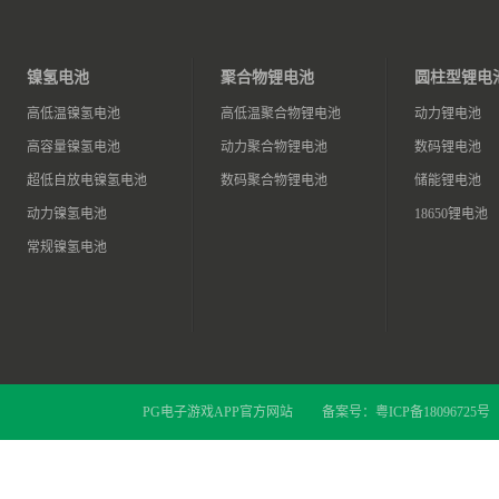
镍氢电池
聚合物锂电池
圆柱型锂电
高低温镍氢电池
高低温聚合物锂电池
动力锂电池
高容量镍氢电池
动力聚合物锂电池
数码锂电池
超低自放电镍氢电池
数码聚合物锂电池
储能锂电池
动力镍氢电池
18650锂电池
常规镍氢电池
PG电子游戏APP官方网站
备案号：
粤ICP备18096725号