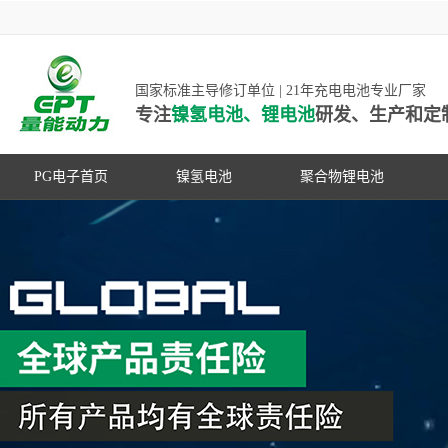
国家标准主导修订单位 | 21年充电电池专业厂家
专注
镍氢电池、锂电池
研发、生产和定
PG电子首页
镍氢电池
聚合物锂电池
高低温镍氢电池
高低温聚合物锂电池
高容量镍氢电池
动力聚合物锂电池
超低自放电镍氢电池
数码聚合物锂电池
PG游戏官网是镍氢电池国家标准主导
动力镍氢电池
修订单位，并参与多项锂电池行业国
常规镍氢电池
家标准的制定