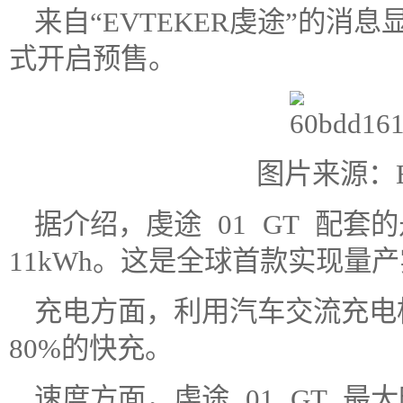
来自“EVTEKER虔途”的消息显
式开启预售。
图片来源：E
据介绍，虔途 01 GT 配
11kWh。这是全球首款实现量
充电方面，利用汽车交流充电桩
80%的快充。
速度方面，虔途 01 GT 最大时速