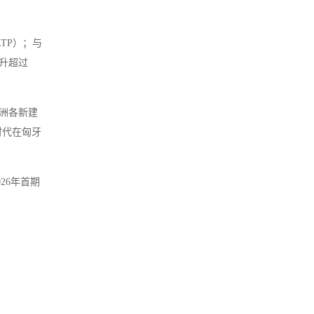
TP）；与
升超过
洲各新建
时代在匈牙
26年首期