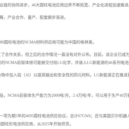
业链的协同进步，46大圆柱电池应用边界不断拓宽，产业化进程加速推进
进展，产业合作、量产、配套脚步渐进。
案4680圆柱电池的NCMA材料供应商可能为中国的格林美。
立了合作关系，但之后的合作情况一直没有对外公布。目前，该企业已成为Ec
的NCMA前驱体很可能被交付给LG化学，并装入LG新能源的46系列电
化合物中加入铝（Al）以提高输出和安全性的四元材料。LG新能源正在推进
CMA前驱体生产能力为2000吨/月，2.4万吨/年，可以用于生产40
成了一项为期5年的4695圆柱电池供应协议，总计67GWh；还与美国贝尔机器
一的圆柱形电池供应商，从2025年开始供货。