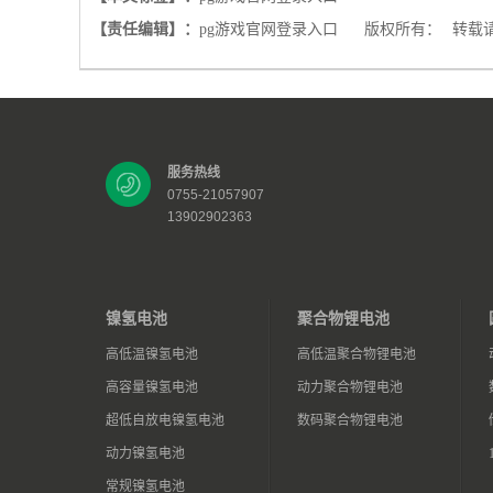
【责任编辑】：
pg游戏官网登录入口
版权所有：
转载
服务热线
0755-21057907
13902902363
镍氢电池
聚合物锂电池
高低温镍氢电池
高低温聚合物锂电池
高容量镍氢电池
动力聚合物锂电池
超低自放电镍氢电池
数码聚合物锂电池
动力镍氢电池
常规镍氢电池