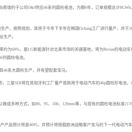
奇瑞的子公司O&J供应46系列圆柱电池，为期6年，订单规模总计8GW
生产。按照规划，其将于今年下半年在韩国Ochang工厂进行量产，并于20
业生产。
为60%，是LG新能源针对北美市场的关键基地，将为Rivian的电动车型
46列圆柱电池。
快其46系大圆柱生产，并有望配套宝马。
称，三星SDI将在其匈牙利工厂量产首款用于电动汽车的46p圆柱形电池，以
以做成多种方式，如80、95、100、120mm等，与现有的圆柱电池标准21
量产产品预计将是4695，并预计将搭载欧洲战略客户宝马的下一代电动汽