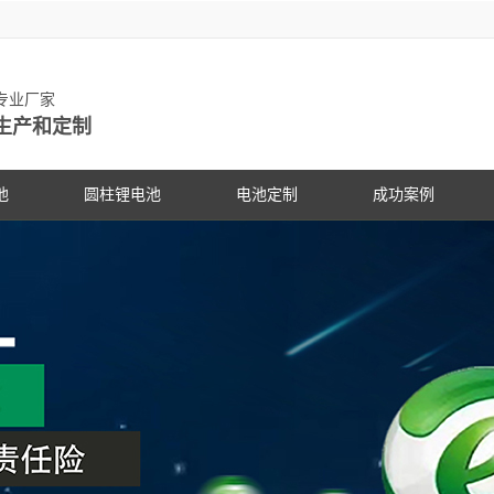
池专业厂家
生产和定制
池
圆柱锂电池
电池定制
成功案例
物锂电池
动力锂电池
手持设备
客户见证
电动车
研发中
PG电
社会公
锂电池
数码锂电池
数码电子
PG电子动态
专家团
PG电
展会信
锂电池
储能锂电池
医疗设备
行业资讯
科研专
PG电
合作伙
国家标准主导
PG游戏官网是镍氢电池国家标准主导
PG游戏官网是镍氢电池国家标准
18650锂电池
蓝牙音响
常见问答
电池定
企业文
锂电池行业国
修订单位，并参与多项锂电池行业国
修订单位，并参与多项锂电池行
储能灯具
技术支持
品质管
联系P
家标准的制定
家标准的制定