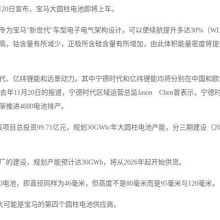
月20日宣布，宝马大圆柱电池即将上车。
专为宝马“新世代”车型电子电气架构设计，可以使续航提升多达30%（WL
高，钴含量有所减少，正极所含硅含量有所增加，由此体积能量密度将提
代、亿纬锂能和远景动力。其中宁德时代和亿纬锂能均将分别在中国和欧
年11月20日的报道，宁德时代区域运营总监Jason Chen曾表示，宁德
推进4680电池排产。
总投资99.71亿元，规划30GWh/年大圆柱电池产能，分三期建设（20
的建设，规划产能预计达30GWh，将从2026年起开始供货。
0电池，即直径同样为46毫米，但高度不是80毫米而是95毫米与120毫米。
很大可能是宝马的第四个圆柱电池供应商。