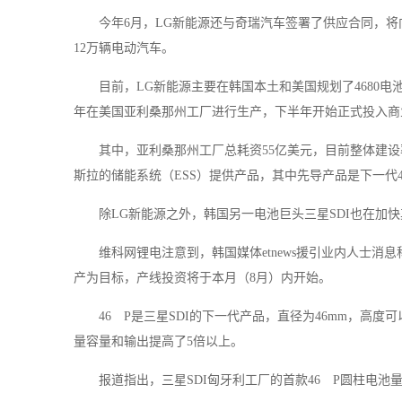
今年6月，LG新能源还与奇瑞汽车签署了供应合同，将向
12万辆电动汽车。
目前，LG新能源主要在韩国本土和美国规划了4680电池
年在美国亚利桑那州工厂进行生产，下半年开始正式投入商
其中，亚利桑那州工厂总耗资55亿美元，目前整体建设率约
斯拉的储能系统（ESS）提供产品，其中先导产品是下一代
除LG新能源之外，韩国另一电池巨头三星SDI也在加
维科网锂电注意到，韩国媒体etnews援引业内人士消息
产为目标，产线投资将于本月（8月）内开始。
46 P是三星SDI的下一代产品，直径为46mm，高度可
量容量和输出提高了5倍以上。
报道指出，三星SDI匈牙利工厂的首款46 P圆柱电池