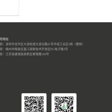
司地址
部：深圳市龙华区大浪街道大浪北路41号环成工业区3栋（整栋）
部：梅州市梅县区畲江高新技术开发区PG电子路3号
部：江苏省建湖县高新区崔墩路166号