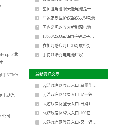
。
星恒锂电池跟天能电池是一家的吗
厂家定制医护仪器仪表锂电池
国内常见的五大新能源电池
18650/2600mAh圆柱锂离子电池
衣柜灯感应灯LED灯展柜灯聚合物长条锂电池厂家
opro“构
手持终端充电电池厂家
池中。
最新资讯文章
基于NCMA
pg游戏官网登录入口-蜂巢能源，迷途知返？
pg游戏官网登录入口-又一锂电巨头即将易主！
万辆电动汽
pg游戏官网登录入口-日赚1.5亿元，四年蝉联香港首富！曾毓群为何忧心忡忡
pg游戏官网登录入口-100亿！新碳酸锂巨头正式成立
人公司
pg游戏官网登录入口-又一锂电企业IPO成功过会！