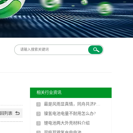
相关行业资讯
最是风雨显真情，同舟共济PG电子人
镍氢电池电量不耐用怎么办?
锂电池两大外壳材料介绍
双极耳镍氢充电电池