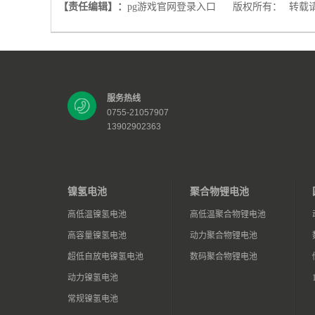
【责任编辑】：
pg游戏官网登录入口
版权所有：
转载
服务热线
0755-21057907
13902902363
镍氢电池
聚合物锂电池
高低温镍氢电池
高低温聚合物锂电池
高容量镍氢电池
动力聚合物锂电池
超低自放电镍氢电池
数码聚合物锂电池
动力镍氢电池
常规镍氢电池