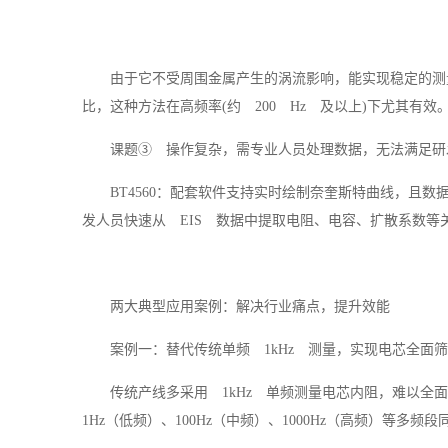
由于它不受周围金属产生的涡流影响，能实现稳定的测
比，这种方法在高频率(约 200 Hz 及以上)下尤其有效
课题③ 操作复杂，需专业人员处理数据，无法满足研
BT4560：配套软件支持实时绘制奈奎斯特曲线，且数据直接
发人员快速从 EIS 数据中提取电阻、电容、扩散系数等
两大典型应用案例：解决行业痛点，提升效能
案例一：替代传统单频 1kHz 测量，实现电芯全面
传统产线多采用 1kHz 单频测量电芯内阻，难以全面反映
1Hz（低频）、100Hz（中频）、1000Hz（高频）等多频