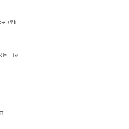
端子测量相
式转换，让研
可在