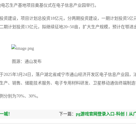
电池电芯生产基地项目奠基仪式在电子信息产业园举行。
资建设，项目计划总投资18亿元，分两期投资建设，一期计划投资5亿元
期计划投资13亿元，拟继续征地20~50亩，扩大生产规模，预计在鄂进
图源：通山发布
2025年3月24日，落户湖北省咸宁市通山经济开发区电子信息产业园，
配件生产、销售、储能技术服务、电子专用材料研发、卫星移动通信终端制造
分别为70%、30%。
下一城！
下一篇：
pg游戏官网登录入口-科创丨从
全球市场，年入560亿锂电池龙头冲刺港