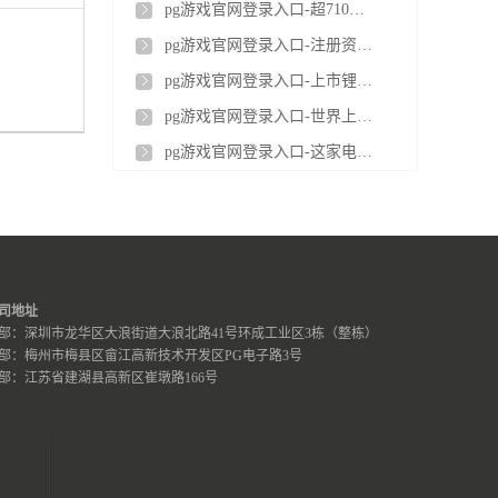
pg游戏官网登录入口-超710亿！传锂电龙头将建海外超级工厂
pg游戏官网登录入口-注册资本6亿元，“包工头”成立电池公司
pg游戏官网登录入口-上市锂电巨头工厂发生火灾
pg游戏官网登录入口-世界上最大的锂电池回收厂爆炸：两万多平厂房全烧毁
pg游戏官网登录入口-这家电池企业完成4亿融资
司地址
部：深圳市龙华区大浪街道大浪北路41号环成工业区3栋（整栋）
部：梅州市梅县区畲江高新技术开发区PG电子路3号
部：江苏省建湖县高新区崔墩路166号