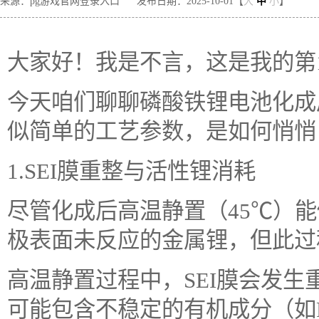
来源：pg游戏官网登录入口
发布日期：2025-10-01【
大
中
小
】
大家好！我是不言，这是我的第1
今天咱们聊聊磷酸铁锂电池化成
似简单的工艺参数，是如何悄悄 
1.SEI膜重整与活性锂消耗
尽管化成后高温静置（45℃）
极表面未反应的金属锂，但此过
高温静置过程中，SEI膜会发生
可能包含不稳定的有机成分（如R