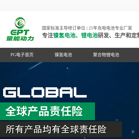
国家标准主导修订单位 | 21年充电电池专业厂家
专注
镍氢电池、锂电池
研发、生产和定
PG电子首页
镍氢电池
聚合物锂电池
高低温镍氢电池
高低温聚合物锂电池
高容量镍氢电池
动力聚合物锂电池
超低自放电镍氢电池
数码聚合物锂电池
PG游戏官网是镍氢电池国家标准主导
动力镍氢电池
修订单位，并参与多项锂电池行业国
常规镍氢电池
家标准的制定