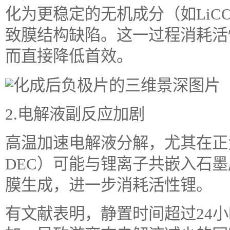
化为更稳定的无机成分（如LiC
致膜结构缺陷。这一过程消耗活
而直接降低首效。
化成后负极片的三维景深图片
2.电解液副反应加剧
高温加速电解液分解，尤其在正
DEC）可能与锂离子共嵌入石墨
膜生成，进一步消耗活性锂。
有文献表明，静置时间超过24