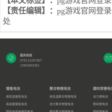
【本文标签】：
pg游戏官网登
【责任编辑】：
pg游戏官网登
处
服务热线
0755-21057907
13902902363
镍氢电池
聚合物锂电池
圆柱型锂电
高低温镍氢电池
高低温聚合物锂电池
动力锂电池
高容量镍氢电池
动力聚合物锂电池
数码锂电池
超低自放电镍氢电池
数码聚合物锂电池
储能锂电池