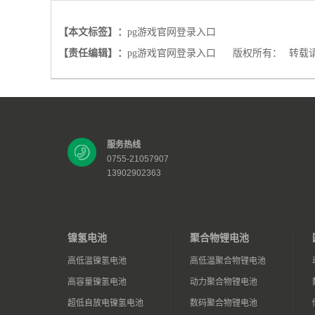
【本文标签】：
pg游戏官网登录入口
【责任编辑】：
pg游戏官网登录入口
版权所有：
转载
服务热线
0755-21057907
13902902363
镍氢电池
聚合物锂电池
高低温镍氢电池
高低温聚合物锂电池
高容量镍氢电池
动力聚合物锂电池
超低自放电镍氢电池
数码聚合物锂电池