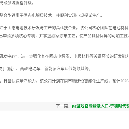
储能领域提档升级。
复合型锂离子固态电解质技术，并顺利实现小规模试生产。
家专注于固态电池技术研发与生产的高科技企业。该公司核心团队在电池材
，已申请多项核心专利，并掌握独家涂布工艺，使产品具备优异的可加工性
材料研发中心”，进一步强化其在固态电解质、电极材料等关键环节的研发能
人机（艇）、两轮电动车、新能源汽车及储能领域等。
，具备快速量产能力。该公司计划在周市镇建设智能化生产线，预计2026
下一篇：
pg游戏官网登录入口-宁德时代
后：反内卷政策推动新能源汽车市场新变