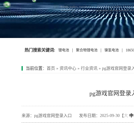
热门搜索关键词:
|
|
|
锂电池
聚合物锂电池
镍氢电池
186
当前位置
：
首页
»
资讯中心
»
行业资讯
»
pg游戏官网登录
pg游戏官网登录
来源：pg游戏官网登录入口
发布日期：2025-09-30【
大
中