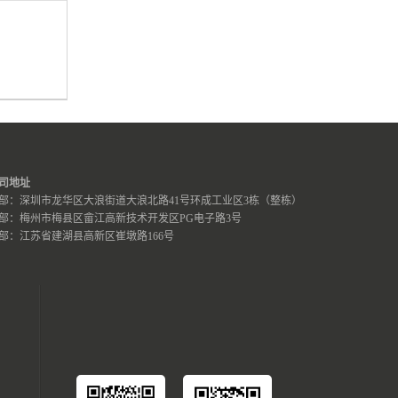
司地址
部：深圳市龙华区大浪街道大浪北路41号环成工业区3栋（整栋）
部：梅州市梅县区畲江高新技术开发区PG电子路3号
部：江苏省建湖县高新区崔墩路166号