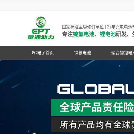
国家标准主导修订单位 | 21年充电电
专注
镍氢电池、锂电池
研发、
PG电子首页
镍氢电池
聚合物锂电
高低温镍氢电池
高低温聚合
高容量镍氢电池
动力聚合物
超低自放电镍氢电池
数码聚合物
PG游戏官网是镍氢电池
动力镍氢电池
修订单位，并参与多项
常规镍氢电池
家标准的制定