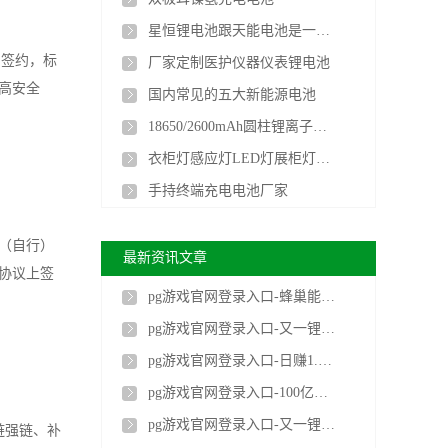
星恒锂电池跟天能电池是一家的吗
目签约，标
厂家定制医护仪器仪表锂电池
高安全
国内常见的五大新能源电池
18650/2600mAh圆柱锂离子电池
衣柜灯感应灯LED灯展柜灯聚合物长条锂电池厂家
手持终端充电电池厂家
（自行）
最新资讯文章
协议上签
pg游戏官网登录入口-蜂巢能源，迷途知返？
pg游戏官网登录入口-又一锂电巨头即将易主！
pg游戏官网登录入口-日赚1.5亿元，四年蝉联香港首富！曾毓群为何忧心忡忡
pg游戏官网登录入口-100亿！新碳酸锂巨头正式成立
pg游戏官网登录入口-又一锂电企业IPO成功过会！
链强链、补