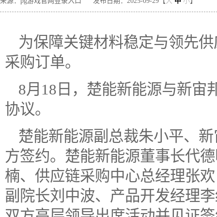
来源：pg游戏官网登录入口
发布日期：2025-09-29【
大
中
小
】
为保障关键材料稳定与领先供
采购订单。
8月18日，楚能新能源与新
协议。
楚能新能源副总裁朱小平、新
方签约。楚能新能源董事长代德
楠、供应链采购中心总经理张欢
副院长刘中波、产品开发经理李
双方高层领导出席活动并见证签