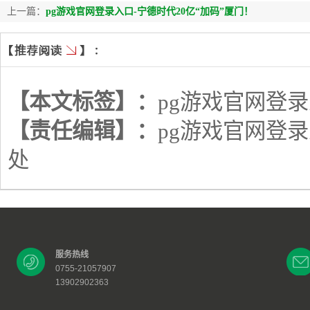
上一篇：
pg游戏官网登录入口-宁德时代20亿“加码”厦门！
【本文标签】：
pg游戏官网登
【责任编辑】：
pg游戏官网登
处
服务热线
0755-21057907
13902902363