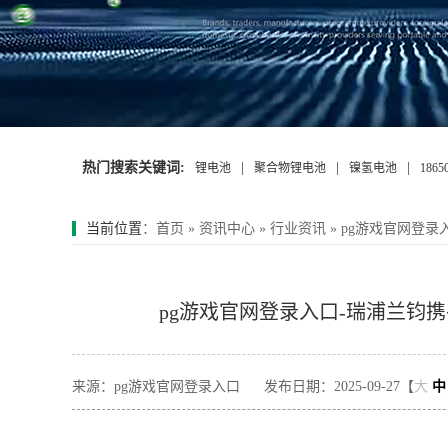
热门搜索关键词:
|
|
|
锂电池
聚合物锂电池
镍氢电池
186
当前位置
：
首页
»
资讯中心
»
行业资讯
»
pg游戏官网登
pg游戏官网登录入口-瑞浦兰钧
来源：pg游戏官网登录入口
发布日期：2025-09-27【
大
中