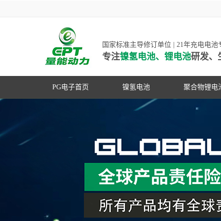
国家标准主导修订单位 | 21年充电电
专注
镍氢电池、锂电池
研发、
PG电子首页
镍氢电池
聚合物锂电
高低温镍氢电池
高低温聚合
高容量镍氢电池
动力聚合物
超低自放电镍氢电池
数码聚合物
PG游戏官网是镍氢电池
动力镍氢电池
修订单位，并参与多项
常规镍氢电池
家标准的制定