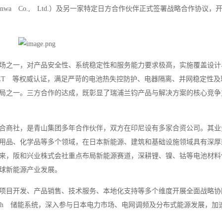
wa Co., Ltd.）及另一家特定日方合作伙伴正式签署战略合作协议，
场之一，对产品安全性、系统稳定性和服务能力要求极高，实施覆盖设计
JET 等权威认证，满足严苛的电池热失控防护、电器隔离、并网稳定性及
局之一。三方合作的达成，既彰显了瑞浦兰钧产品与解决方案的核心竞争
合商社，是青山集团多年合作伙伴，双方在印尼设有多家合资公司。其业
用品、化学品等多个领域，在日本新能源、建筑和基础设施领域具有深厚
来，阪和兴业株式会社重点布局新能源赛道，深耕锂、镍、钴等电池材料
球新能源产业发展。
项目开发、产品销售、技术服务、本地化支持等多个维度开展全面战略协
Wh 储能系统，深入参与日本电力市场、电网调频及分布式能源发展，加