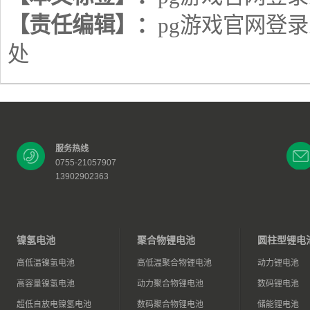
【责任编辑】：
pg游戏官网登
处
服务热线
0755-21057907
13902902363
镍氢电池
聚合物锂电池
圆柱型锂电
高低温镍氢电池
高低温聚合物锂电池
动力锂电池
高容量镍氢电池
动力聚合物锂电池
数码锂电池
超低自放电镍氢电池
数码聚合物锂电池
储能锂电池