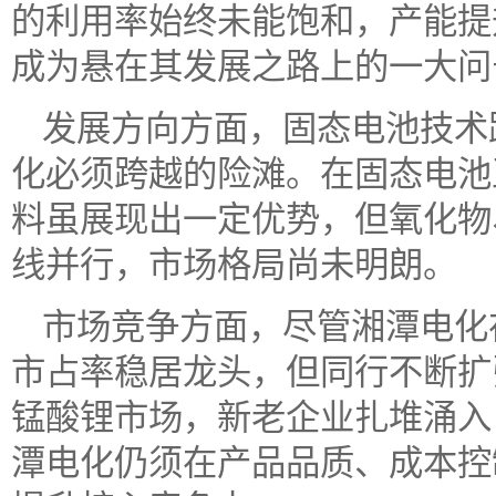
的利用率始终未能饱和，产能提
成为悬在其发展之路上的一大问
发展方向方面，固态电池技术
化必须跨越的险滩。在固态电池
料虽展现出一定优势，但氧化物
线并行，市场格局尚未明朗。
市场竞争方面，尽管湘潭电化
市占率稳居龙头，但同行不断扩
锰酸锂市场，新老企业扎堆涌入
潭电化仍须在产品品质、成本控