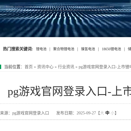
热门搜索关键词:
|
|
|
|
锂电池
聚合物锂电池
镍氢电池
18650锂电池
当前位置
：
首页
»
资讯中心
»
行业资讯
»
pg游戏官网登录入口-上市
pg游戏官网登录入口-
来源：pg游戏官网登录入口
发布日期：2025-09-27【
大
中
小
】