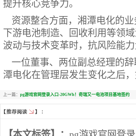
提升核心竞争力。
资源整合方面，湘潭电化的业
下游电池制造、回收利用等领域
波动与技术变革时，抗风险能力
一位董事、两位副总经理的辞
潭电化在管理层发生变化之后，
上一篇：
pg游戏官网登录入口-20GWh！奇瑞又一电池项目基地签约
【本文标签】：
pg游戏官网登