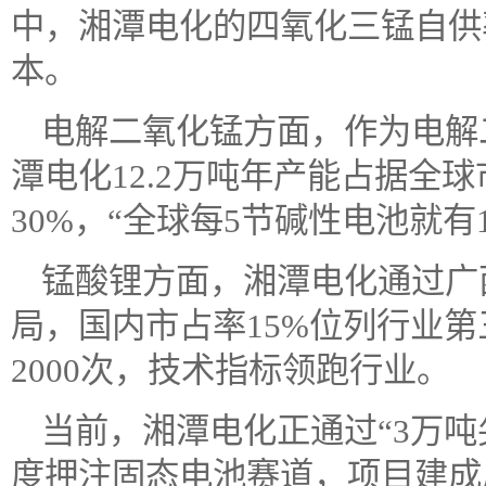
中，湘潭电化的四氧化三锰自供
本。
电解二氧化锰方面，作为电解
潭电化12.2万吨年产能占据全
30%，“全球每5节碱性电池就有
锰酸锂方面，湘潭电化通过广
局，国内市占率15%位列行业
2000次，技术指标领跑行业。
当前，湘潭电化正通过“3万
度押注固态电池赛道，项目建成