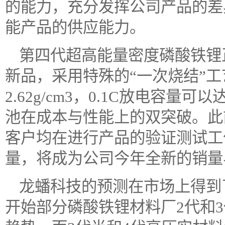
的能力，充分发挥公司产品的差
能产品的供应能力。
第四代超高能量密度磷酸铁锂
新品，采用特殊的“一次烧结”
2.62g/cm3，0.1C放电容量可
池在成本与性能上的双突破。此
客户均在进行产品的验证测试工
量，将成为公司今年全新的销量
龙蟠科技的预测在市场上得到
开始部分磷酸铁锂材料厂2代和