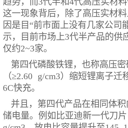
趋势，而3代半和4代高压实材
这一现象背后，除了高压实材料
因是目“前市面上没有几家公司能
示，目前市场上3代半产品的供应
仅约2~3家。
第四代磷酸铁锂，也称高压密
（≥2.60 g/cm3）缩短锂离
6C快充。
并且，第四代产品在相同体积
储电量。例如比亚迪新一代刀片电池
g/cm3，放电比容量提升至145–15