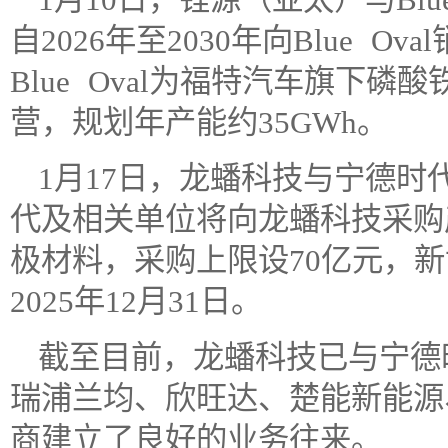
自2026年至2030年向Blue 
Blue Oval为福特汽车旗下磷
营，规划年产能约35GWh。
1月17日，龙蟠科技与宁德
代及相关单位将向龙蟠科技采购
极材料，采购上限设70亿元，新协
2025年12月31日。
截至目前，龙蟠科技已与宁德
瑞浦兰均、欣旺达、楚能新能源、B
商建立了良好的业务往来。