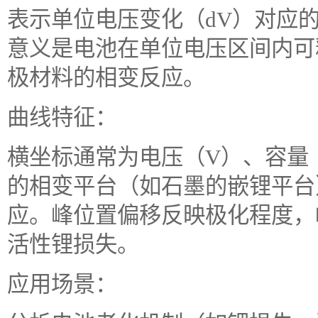
表示单位电压变化（dV）对应
意义是电池在单位电压区间内可
极材料的相变反应。
曲线特征：
横坐标通常为电压（V）、容量
的相变平台（如石墨的嵌锂平台
应。峰位置偏移反映极化程度，
活性锂损失。
应用场景：