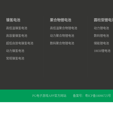
镍氢电池
聚合物锂电池
圆柱型锂电
高低温镍氢电池
高低温聚合物锂电池
动力锂电池
高容量镍氢电池
动力聚合物锂电池
数码锂电池
超低自放电镍氢电池
数码聚合物锂电池
储能锂电池
动力镍氢电池
18650锂电池
常规镍氢电池
PG电子游戏APP官方网站
备案号：
粤ICP备18096725号