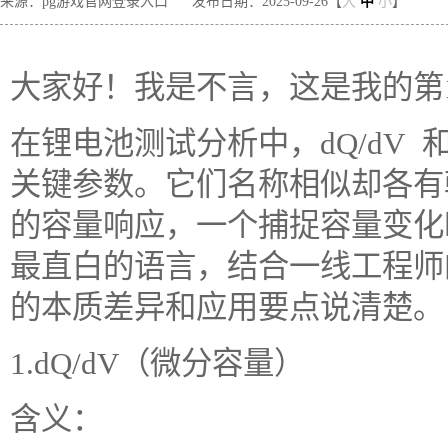
来源：pg游戏官网登录入口
发布日期：2025-09-26【
大
中
小
】
大家好！我是不言，这是我的第1
在锂电池测试分析中，dQ/dV 和
关键参数。它们名称相似却各有
的容量响应，一个捕捉容量变化
最直白的语言，结合一线工程师
的本质差异和应用要点说清楚。
1.dQ/dV（微分容量）
含义：