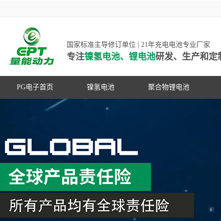
国家标准主导修订单位 | 21年充电电池专业厂家
专注
镍氢电池、锂电池
研发、生产和定
PG电子首页
镍氢电池
聚合物锂电池
高低温镍氢电池
高低温聚合物锂电池
高容量镍氢电池
动力聚合物锂电池
超低自放电镍氢电池
数码聚合物锂电池
PG游戏官网是镍氢电池国家标准主导
动力镍氢电池
修订单位，并参与多项锂电池行业国
常规镍氢电池
家标准的制定