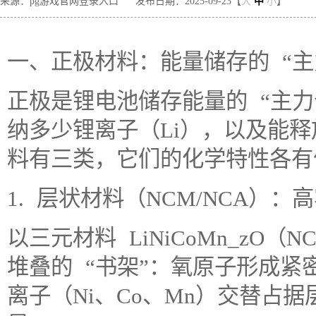
来源：pg游戏官网登录入口
发布日期：2025-09-23【
大
中
小
】
一、正极材料：能量储存的 “主
正极是锂电池储存能量的 “主
纳多少锂离子（Li），以及能
料有三类，它们的化学特性各有
1. 层状材料（NCM/NCA）：
以三元材料 LiNiCoMn_zO
堆叠的 “书架”：氧原子形成紧
离子（Ni、Co、Mn）交替占