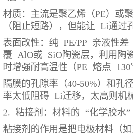
材质：主流是聚乙烯（PE）或聚
（阻止短路），但能让 Li通
表面改性：纯 PE/PP 亲液
覆 AlO或 SiO陶瓷层，利
时增强耐高温性（PE 熔点 13
隔膜的孔隙率（40-50%）和孔径
率太低阻碍 Li迁移，太高则机
2. 粘接剂：材料的 “化学胶水”
粘接剂的作用是把电极材料（如