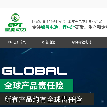
国家标准主导修订单位 | 21年充电电池专业厂家
专注
镍氢电池、锂电池
研发、生产和定
PG电子首页
镍氢电池
聚合物锂电池
高低温镍氢电池
高低温聚合物锂电池
高容量镍氢电池
动力聚合物锂电池
超低自放电镍氢电池
数码聚合物锂电池
PG游戏官网是镍氢电池国家标准主导
动力镍氢电池
修订单位，并参与多项锂电池行业国
常规镍氢电池
家标准的制定