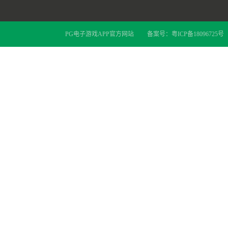
PG电子游戏APP官方网站
备案号：
粤ICP备18096725号